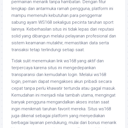
permainan menarik tanpa hambatan. Dengan fitur
lengkap dan antarmuka ramah pengguna, platform ini
mampu memenuhi kebutuhan para penggemar
sabung ayam WS168 sekaligus pecinta taruhan sport
lainnya. Keberhasilan situs ini tidak lepas dari reputasi
solid yang dibangun melalui pelayanan profesional dan
sistem keamanan mutakhir, memastikan data serta
transaksi tetap terlindungi setiap saat.
Tidak sulit menemukan link ws168 yang aktif dan
terpercaya karena situs ini mengedepankan
transparansi dan kemudahan login. Melalui ws168
login, pemain dapat mengakses akun pribadi secara
cepat tanpa perlu khawatir tertunda atau gagal masuk.
Kemudahan ini menjadi nilai tambah utama, mengingat
banyak pengguna mengandalkan akses instan saat
ingin menikmati taruhan favorit mereka. Situs ws168
juga dikenal sebagai platform yang menyediakan
berbagai layanan pendukung, mulai dari bonus menarik