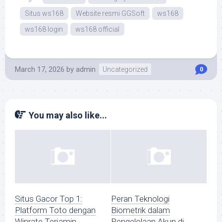
Situs ws168
Website resmi GGSoft
ws168
ws168 login
ws168 official
March 17, 2026
by
admin
Uncategorized
0
You may also like...
Situs Gacor Top 1:
Peran Teknologi
Platform Toto dengan
Biometrik dalam
Winrate Terjamin
Pengelolaan Akun di