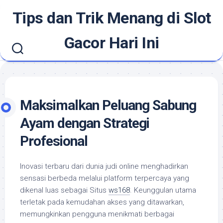
Skip
Tips dan Trik Menang di Slot
to
content
Gacor Hari Ini
Maksimalkan Peluang Sabung
Ayam dengan Strategi
Profesional
Inovasi terbaru dari dunia judi online menghadirkan
sensasi berbeda melalui platform terpercaya yang
dikenal luas sebagai Situs
ws168
. Keunggulan utama
terletak pada kemudahan akses yang ditawarkan,
memungkinkan pengguna menikmati berbagai