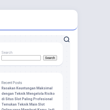
Search
Search
Recent Posts
Rasakan Keuntungan Maksimal
dengan Teknik Mengelola Risiko
di Situs Slot Paling Profesional
Temukan Teknik Main Slot
Online yang Membuat Kamu Jadi