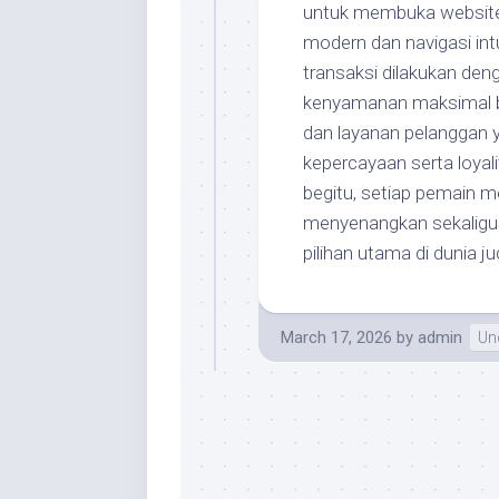
untuk membuka website
modern dan navigasi int
transaksi dilakukan de
kenyamanan maksimal bag
dan layanan pelanggan
kepercayaan serta loyal
begitu, setiap pemain 
menyenangkan sekaligus
pilihan utama di dunia jud
March 17, 2026
by
admin
Un