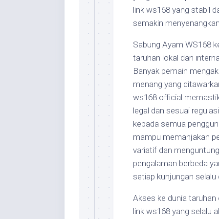
link ws168 yang stabi
semakin menyenangkan d
Sabung Ayam WS168 kem
taruhan lokal dan intern
Banyak pemain mengaku 
menang yang ditawarkan
ws168 official memastik
legal dan sesuai regul
kepada semua pengguna. 
mampu memanjakan pema
variatif dan menguntung
pengalaman berbeda yang
setiap kunjungan selalu 
Akses ke dunia taruhan 
link ws168 yang selalu a