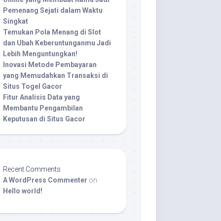
Pemenang Sejati dalam Waktu
Singkat
Temukan Pola Menang di Slot
dan Ubah Keberuntunganmu Jadi
Lebih Menguntungkan!
Inovasi Metode Pembayaran
yang Memudahkan Transaksi di
Situs Togel Gacor
Fitur Analisis Data yang
Membantu Pengambilan
Keputusan di Situs Gacor
Recent Comments
A WordPress Commenter
on
Hello world!