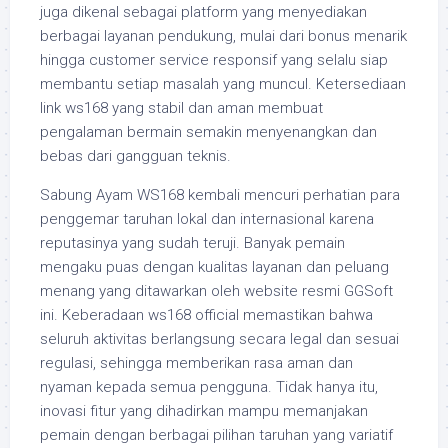
juga dikenal sebagai platform yang menyediakan
berbagai layanan pendukung, mulai dari bonus menarik
hingga customer service responsif yang selalu siap
membantu setiap masalah yang muncul. Ketersediaan
link ws168 yang stabil dan aman membuat
pengalaman bermain semakin menyenangkan dan
bebas dari gangguan teknis.
Sabung Ayam WS168 kembali mencuri perhatian para
penggemar taruhan lokal dan internasional karena
reputasinya yang sudah teruji. Banyak pemain
mengaku puas dengan kualitas layanan dan peluang
menang yang ditawarkan oleh website resmi GGSoft
ini. Keberadaan ws168 official memastikan bahwa
seluruh aktivitas berlangsung secara legal dan sesuai
regulasi, sehingga memberikan rasa aman dan
nyaman kepada semua pengguna. Tidak hanya itu,
inovasi fitur yang dihadirkan mampu memanjakan
pemain dengan berbagai pilihan taruhan yang variatif