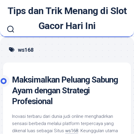
Skip
Tips dan Trik Menang di Slot
to
content
Gacor Hari Ini
ws168
Maksimalkan Peluang Sabung
Ayam dengan Strategi
Profesional
Inovasi terbaru dari dunia judi online menghadirkan
sensasi berbeda melalui platform terpercaya yang
dikenal luas sebagai Situs
ws168
. Keunggulan utama