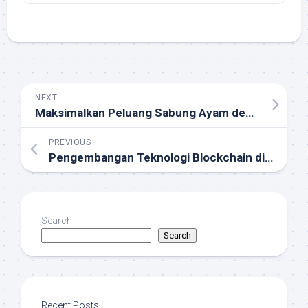
NEXT
Maksimalkan Peluang Sabung Ayam dengan Strategi Profesional
PREVIOUS
Pengembangan Teknologi Blockchain di Situs Gacor untuk Keamanan Lebih Baik
Search
Search
Recent Posts