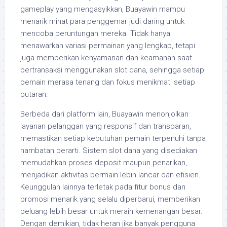
gameplay yang mengasyikkan, Buayawin mampu
menarik minat para penggemar judi daring untuk
mencoba peruntungan mereka. Tidak hanya
menawarkan variasi permainan yang lengkap, tetapi
juga memberikan kenyamanan dan keamanan saat
bertransaksi menggunakan slot dana, sehingga setiap
pemain merasa tenang dan fokus menikmati setiap
putaran.
Berbeda dari platform lain, Buayawin menonjolkan
layanan pelanggan yang responsif dan transparan,
memastikan setiap kebutuhan pemain terpenuhi tanpa
hambatan berarti. Sistem slot dana yang disediakan
memudahkan proses deposit maupun penarikan,
menjadikan aktivitas bermain lebih lancar dan efisien.
Keunggulan lainnya terletak pada fitur bonus dan
promosi menarik yang selalu diperbarui, memberikan
peluang lebih besar untuk meraih kemenangan besar.
Dengan demikian, tidak heran jika banyak pengguna