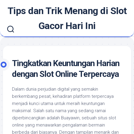
Skip
Tips dan Trik Menang di Slot
to
content
Gacor Hari Ini
Tingkatkan Keuntungan Harian
dengan Slot Online Terpercaya
Dalam dunia perjudian digital yang semakin
berkembang pesat, kehadiran platform terpercaya
menjadi kunci utama untuk meraih keuntungan
maksimal. Salah satu nama yang sedang ramai
diperbincangkan adalah Buayawin, sebuah situs slot
online yang menawarkan pengalaman bermain
berbeda dari biasanya. Dengan tampilan menarik dan