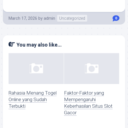
March 17, 2026
by
admin
Uncategorized
0
You may also like...
Rahasia Menang Togel
Faktor-Faktor yang
Online yang Sudah
Mempengaruhi
Terbukti
Keberhasilan Situs Slot
Gacor