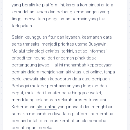
yang beralih ke platform ini, karena kombinasi antara
kemudahan akses dan peluang kemenangan yang
tinggi menyajikan pengalaman bermain yang tak
terlupakan.
Selain keunggulan fitur dan layanan, keamanan data
serta transaksi menjadi prioritas utama Buayawin.
Melalui teknologi enkripsi terkini, setiap informasi
pribadi terlindungi dari ancaman pihak tidak
bertanggung jawab. Hal ini menambah kepercayaan
pemain dalam menjalankan aktivitas judi online, tanpa
perlu khawatir akan kebocoran data atau penipuan.
Berbagai metode pembayaran yang lengkap dan
cepat, mulai dari transfer bank hingga e-wallet,
mendukung kelancaran seluruh proses transaksi.
Keberadaan
slot online
yang inovatif dan menghibur
semakin menambah daya tarik platform ini, membuat
pemain betah dan terus kembali untuk mencoba
peruntungan mereka.