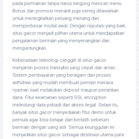
pada permainan tanpa harus bingung mencari menu.
Bonus dan promosi menarik juga sering ditawarkan
untuk meningkatkan peluang menang dan
memperbesar modal awal. Dengan reputasi yang baik,
situs gacor menjadi pilihan utama untuk mendapatkan
pengalaman bermain yang menyenangkan dan
menguntungkan.
Keberadaan teknologi canggih di situs gacor
menjamin proses transaksi yang cepat dan aman.
Sistem pembayaran yang beragam dan proses
withdraw yang mudah membuat pemain merasa
nyaman saat melakukan deposit maupun penarikan
dana. Fitur keamanan seperti SSL encryption
melindungi data pribadi dari akses ilegal. Selain itu,
banyak situs gacor menyediakan fitur demo untuk
pemula agar bisa belajar dan berlatih sebelum
bermain dengan uang asli. Semua keunggulan ini
menjadikan situs gacor sebagai destinasi utama para