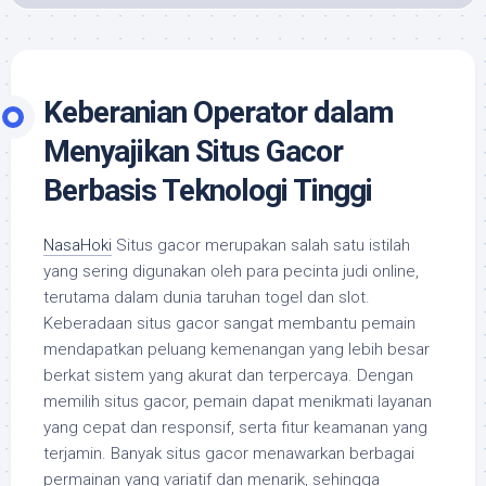
Keberanian Operator dalam
Menyajikan Situs Gacor
Berbasis Teknologi Tinggi
NasaHoki
Situs gacor merupakan salah satu istilah
yang sering digunakan oleh para pecinta judi online,
terutama dalam dunia taruhan togel dan slot.
Keberadaan situs gacor sangat membantu pemain
mendapatkan peluang kemenangan yang lebih besar
berkat sistem yang akurat dan terpercaya. Dengan
memilih situs gacor, pemain dapat menikmati layanan
yang cepat dan responsif, serta fitur keamanan yang
terjamin. Banyak situs gacor menawarkan berbagai
permainan yang variatif dan menarik, sehingga