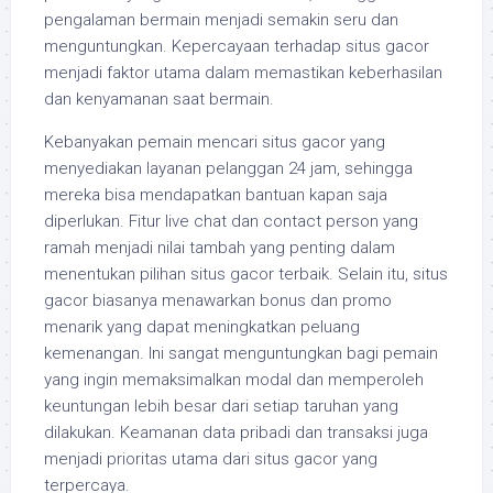
pengalaman bermain menjadi semakin seru dan
menguntungkan. Kepercayaan terhadap situs gacor
menjadi faktor utama dalam memastikan keberhasilan
dan kenyamanan saat bermain.
Kebanyakan pemain mencari situs gacor yang
menyediakan layanan pelanggan 24 jam, sehingga
mereka bisa mendapatkan bantuan kapan saja
diperlukan. Fitur live chat dan contact person yang
ramah menjadi nilai tambah yang penting dalam
menentukan pilihan situs gacor terbaik. Selain itu, situs
gacor biasanya menawarkan bonus dan promo
menarik yang dapat meningkatkan peluang
kemenangan. Ini sangat menguntungkan bagi pemain
yang ingin memaksimalkan modal dan memperoleh
keuntungan lebih besar dari setiap taruhan yang
dilakukan. Keamanan data pribadi dan transaksi juga
menjadi prioritas utama dari situs gacor yang
terpercaya.