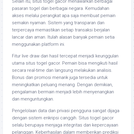
Selain itu, situs togel gacor menawarkan berbagai
pasaran togel dari berbagai negara. Kemudahan
akses melalui perangkat apa saja membuat pemain
semakin nyaman. Sistem yang transparan dan
terpercaya memastikan setiap transaksi berjalan
lancar dan aman. Itulah alasan banyak pemain setia
menggunakan platform ini.
Fitur live draw dan hasil tercepat menjadi keunggulan
utama situs togel gacor. Pemain bisa mengikuti hasil
secara real-time dan langsung melakukan analisis.
Bonus dan promosi menarik juga tersedia untuk
meningkatkan peluang menang. Dengan demikian,
pengalaman bermain menjadi lebih menyenangkan
dan menguntungkan.
Pengelolaan data dan privasi pengguna sangat dijaga
dengan sistem enkripsi canggih. Situs togel gacor
selalu berupaya menjaga integritas dan kepercayaan
pelanggan. Keberhasilan dalam memberikan prediksi