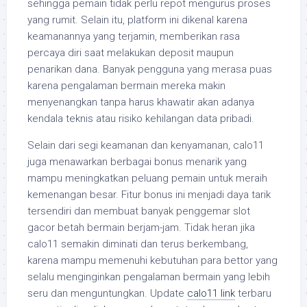
sehingga pemain tidak perlu repot mengurus proses
yang rumit. Selain itu, platform ini dikenal karena
keamanannya yang terjamin, memberikan rasa
percaya diri saat melakukan deposit maupun
penarikan dana. Banyak pengguna yang merasa puas
karena pengalaman bermain mereka makin
menyenangkan tanpa harus khawatir akan adanya
kendala teknis atau risiko kehilangan data pribadi.
Selain dari segi keamanan dan kenyamanan, calo11
juga menawarkan berbagai bonus menarik yang
mampu meningkatkan peluang pemain untuk meraih
kemenangan besar. Fitur bonus ini menjadi daya tarik
tersendiri dan membuat banyak penggemar slot
gacor betah bermain berjam-jam. Tidak heran jika
calo11 semakin diminati dan terus berkembang,
karena mampu memenuhi kebutuhan para bettor yang
selalu menginginkan pengalaman bermain yang lebih
seru dan menguntungkan. Update
calo11 link
terbaru