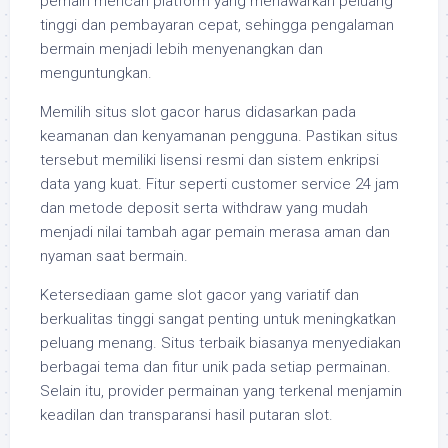
pemain mencari platform yang menawarkan peluang
tinggi dan pembayaran cepat, sehingga pengalaman
bermain menjadi lebih menyenangkan dan
menguntungkan.
Memilih situs slot gacor harus didasarkan pada
keamanan dan kenyamanan pengguna. Pastikan situs
tersebut memiliki lisensi resmi dan sistem enkripsi
data yang kuat. Fitur seperti customer service 24 jam
dan metode deposit serta withdraw yang mudah
menjadi nilai tambah agar pemain merasa aman dan
nyaman saat bermain.
Ketersediaan game slot gacor yang variatif dan
berkualitas tinggi sangat penting untuk meningkatkan
peluang menang. Situs terbaik biasanya menyediakan
berbagai tema dan fitur unik pada setiap permainan.
Selain itu, provider permainan yang terkenal menjamin
keadilan dan transparansi hasil putaran slot.