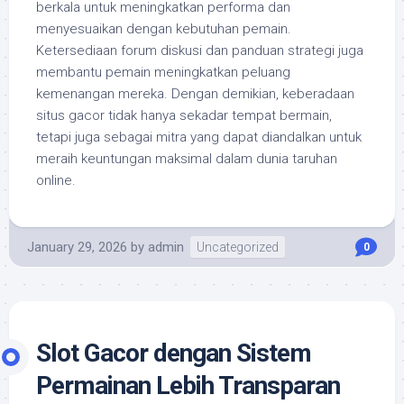
berkala untuk meningkatkan performa dan
menyesuaikan dengan kebutuhan pemain.
Ketersediaan forum diskusi dan panduan strategi juga
membantu pemain meningkatkan peluang
kemenangan mereka. Dengan demikian, keberadaan
situs gacor tidak hanya sekadar tempat bermain,
tetapi juga sebagai mitra yang dapat diandalkan untuk
meraih keuntungan maksimal dalam dunia taruhan
online.
January 29, 2026
by
admin
Uncategorized
0
Slot Gacor dengan Sistem
Permainan Lebih Transparan