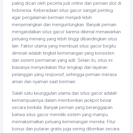
paling dicari oleh pecinta judi online dan pemain slot di
Indonesia. Keberadaan situs gacor sangat penting
agar pengalaman bermain menjadi lebih
menyenangkan dan menguntungkan. Banyak pemain
mengandalkan situs gacor karena dikenal menawarkan
peluang menang yang lebih tinggi dibandingkan situs
lain. Faktor utama yang membuat situs gacor begitu
diminati adalah tingkat kemenangan yang konsisten
dan sistem permainan yang adil. Selain itu, situs ini
biasanya menyediakan fitur lengkap dan layanan
pelanggan yang responsif, sehingga pemain merasa
aman dan nyaman saat bermain.
Salah satu keunggulan utama dari situs gacor adalah
kemampuannya dalam memberikan jackpot besar
secara berkala. Banyak pemain yang beranggapan
bahwa situs gacor memiliki sistem yang mampu
memaksimalkan peluang kemenangan mereka. Fitur
bonus dan putaran gratis juga sering diberikan secara