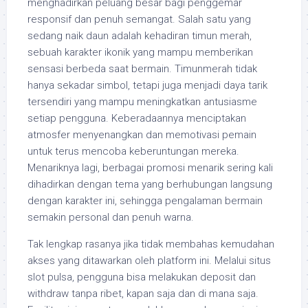
menghadirkan peluang besar bagi penggemar
responsif dan penuh semangat. Salah satu yang
sedang naik daun adalah kehadiran timun merah,
sebuah karakter ikonik yang mampu memberikan
sensasi berbeda saat bermain. Timunmerah tidak
hanya sekadar simbol, tetapi juga menjadi daya tarik
tersendiri yang mampu meningkatkan antusiasme
setiap pengguna. Keberadaannya menciptakan
atmosfer menyenangkan dan memotivasi pemain
untuk terus mencoba keberuntungan mereka.
Menariknya lagi, berbagai promosi menarik sering kali
dihadirkan dengan tema yang berhubungan langsung
dengan karakter ini, sehingga pengalaman bermain
semakin personal dan penuh warna.
Tak lengkap rasanya jika tidak membahas kemudahan
akses yang ditawarkan oleh platform ini. Melalui situs
slot pulsa, pengguna bisa melakukan deposit dan
withdraw tanpa ribet, kapan saja dan di mana saja.