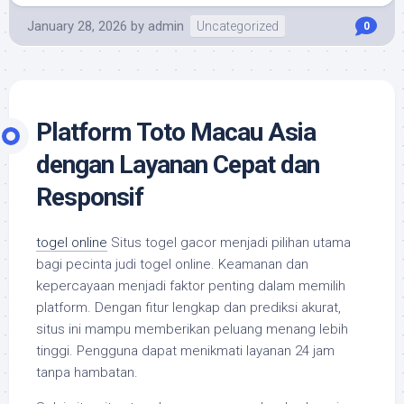
January 28, 2026
by
admin
Uncategorized
0
Platform Toto Macau Asia
dengan Layanan Cepat dan
Responsif
togel online
Situs togel gacor menjadi pilihan utama
bagi pecinta judi togel online. Keamanan dan
kepercayaan menjadi faktor penting dalam memilih
platform. Dengan fitur lengkap dan prediksi akurat,
situs ini mampu memberikan peluang menang lebih
tinggi. Pengguna dapat menikmati layanan 24 jam
tanpa hambatan.