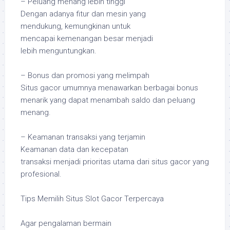
– Peluang menang lebih tinggi
Dengan adanya fitur dan mesin yang
mendukung, kemungkinan untuk
mencapai kemenangan besar menjadi
lebih menguntungkan.
– Bonus dan promosi yang melimpah
Situs gacor umumnya menawarkan berbagai bonus
menarik yang dapat menambah saldo dan peluang
menang.
– Keamanan transaksi yang terjamin
Keamanan data dan kecepatan
transaksi menjadi prioritas utama dari situs gacor yang
profesional.
Tips Memilih Situs Slot Gacor Terpercaya
Agar pengalaman bermain