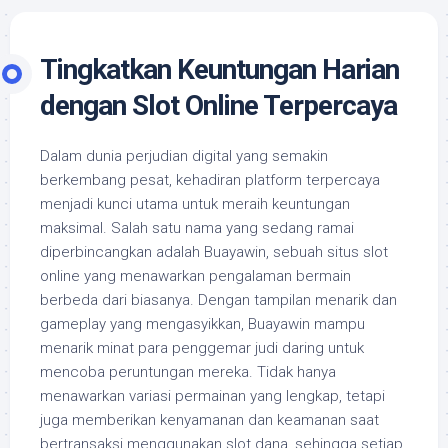
Tingkatkan Keuntungan Harian
dengan Slot Online Terpercaya
Dalam dunia perjudian digital yang semakin
berkembang pesat, kehadiran platform terpercaya
menjadi kunci utama untuk meraih keuntungan
maksimal. Salah satu nama yang sedang ramai
diperbincangkan adalah Buayawin, sebuah situs slot
online yang menawarkan pengalaman bermain
berbeda dari biasanya. Dengan tampilan menarik dan
gameplay yang mengasyikkan, Buayawin mampu
menarik minat para penggemar judi daring untuk
mencoba peruntungan mereka. Tidak hanya
menawarkan variasi permainan yang lengkap, tetapi
juga memberikan kenyamanan dan keamanan saat
bertransaksi menggunakan slot dana, sehingga setiap