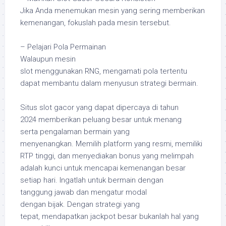
Jika Anda menemukan mesin yang sering memberikan
kemenangan, fokuslah pada mesin tersebut.
– Pelajari Pola Permainan
Walaupun mesin
slot menggunakan RNG, mengamati pola tertentu
dapat membantu dalam menyusun strategi bermain.
Situs slot gacor yang dapat dipercaya di tahun
2024 memberikan peluang besar untuk menang
serta pengalaman bermain yang
menyenangkan. Memilih platform yang resmi, memiliki
RTP tinggi, dan menyediakan bonus yang melimpah
adalah kunci untuk mencapai kemenangan besar
setiap hari. Ingatlah untuk bermain dengan
tanggung jawab dan mengatur modal
dengan bijak. Dengan strategi yang
tepat, mendapatkan jackpot besar bukanlah hal yang