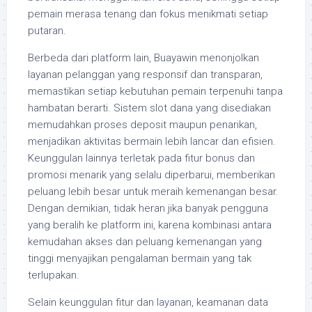
pemain merasa tenang dan fokus menikmati setiap
putaran.
Berbeda dari platform lain, Buayawin menonjolkan
layanan pelanggan yang responsif dan transparan,
memastikan setiap kebutuhan pemain terpenuhi tanpa
hambatan berarti. Sistem slot dana yang disediakan
memudahkan proses deposit maupun penarikan,
menjadikan aktivitas bermain lebih lancar dan efisien.
Keunggulan lainnya terletak pada fitur bonus dan
promosi menarik yang selalu diperbarui, memberikan
peluang lebih besar untuk meraih kemenangan besar.
Dengan demikian, tidak heran jika banyak pengguna
yang beralih ke platform ini, karena kombinasi antara
kemudahan akses dan peluang kemenangan yang
tinggi menyajikan pengalaman bermain yang tak
terlupakan.
Selain keunggulan fitur dan layanan, keamanan data