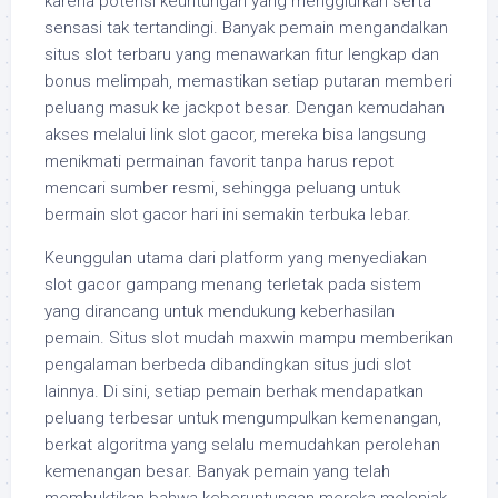
karena potensi keuntungan yang menggiurkan serta
sensasi tak tertandingi. Banyak pemain mengandalkan
situs slot terbaru yang menawarkan fitur lengkap dan
bonus melimpah, memastikan setiap putaran memberi
peluang masuk ke jackpot besar. Dengan kemudahan
akses melalui link slot gacor, mereka bisa langsung
menikmati permainan favorit tanpa harus repot
mencari sumber resmi, sehingga peluang untuk
bermain slot gacor hari ini semakin terbuka lebar.
Keunggulan utama dari platform yang menyediakan
slot gacor gampang menang terletak pada sistem
yang dirancang untuk mendukung keberhasilan
pemain. Situs slot mudah maxwin mampu memberikan
pengalaman berbeda dibandingkan situs judi slot
lainnya. Di sini, setiap pemain berhak mendapatkan
peluang terbesar untuk mengumpulkan kemenangan,
berkat algoritma yang selalu memudahkan perolehan
kemenangan besar. Banyak pemain yang telah