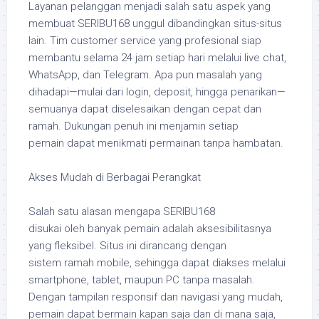
Layanan pelanggan menjadi salah satu aspek yang
membuat SERIBU168 unggul dibandingkan situs-situs
lain. Tim customer service yang profesional siap
membantu selama 24 jam setiap hari melalui live chat,
WhatsApp, dan Telegram. Apa pun masalah yang
dihadapi—mulai dari login, deposit, hingga penarikan—
semuanya dapat diselesaikan dengan cepat dan
ramah. Dukungan penuh ini menjamin setiap
pemain dapat menikmati permainan tanpa hambatan.
Akses Mudah di Berbagai Perangkat
Salah satu alasan mengapa SERIBU168
disukai oleh banyak pemain adalah aksesibilitasnya
yang fleksibel. Situs ini dirancang dengan
sistem ramah mobile, sehingga dapat diakses melalui
smartphone, tablet, maupun PC tanpa masalah.
Dengan tampilan responsif dan navigasi yang mudah,
pemain dapat bermain kapan saja dan di mana saja,