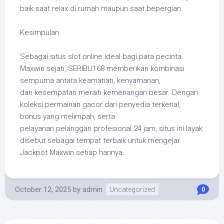
baik saat relax di rumah maupun saat bepergian.
Kesimpulan
Sebagai situs slot online ideal bagi para pecinta
Maxwin sejati, SERIBU168 memberikan kombinasi
sempurna antara keamanan, kenyamanan,
dan kesempatan meraih kemenangan besar. Dengan
koleksi permainan gacor dari penyedia terkenal,
bonus yang melimpah, serta
pelayanan pelanggan profesional 24 jam, situs ini layak
disebut sebagai tempat terbaik untuk mengejar
Jackpot Maxwin setiap harinya.
October 12, 2025
by
admin
Uncategorized
0