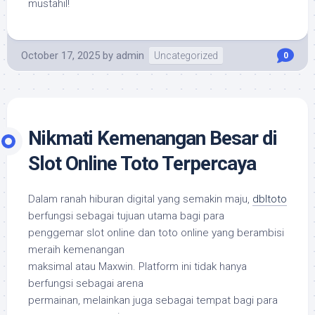
mustahil!
October 17, 2025
by
admin
Uncategorized
0
Nikmati Kemenangan Besar di
Slot Online Toto Terpercaya
Dalam ranah hiburan digital yang semakin maju,
dbltoto
berfungsi sebagai tujuan utama bagi para
penggemar slot online dan toto online yang berambisi
meraih kemenangan
maksimal atau Maxwin. Platform ini tidak hanya
berfungsi sebagai arena
permainan, melainkan juga sebagai tempat bagi para