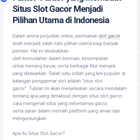
Situs Slot Gacor Menjadi
Pilihan Utama di Indonesia
Dalam arena perjudian online, permainan
slot gacor
telah menjadi salah satu pilihan utama bagi banyak
pemain. Hal ini disebabkan
oleh kemudahan dalam bermain, kesempatan
untuk menang besar, serta berbagai fitur menarik
yang ditawarkan. Salah satu istilah yang kini populer di
kalangan penggemar slot adalah “situs slot
gacor”. Tulisan ini akan menjelaskan secara mendalam
tentang apa yang dimaksud dengan situs slot gacor,
cara mengenali situs yang sebenarnya gacor,
serta saran dalam memilih platform yang aman dan
menguntungkan.
Apa Itu Situs Slot Gacor?