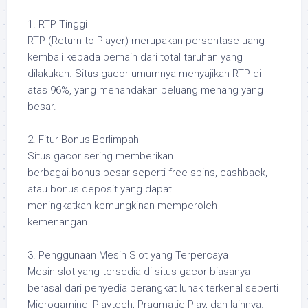
1. RTP Tinggi
RTP (Return to Player) merupakan persentase uang
kembali kepada pemain dari total taruhan yang
dilakukan. Situs gacor umumnya menyajikan RTP di
atas 96%, yang menandakan peluang menang yang
besar.
2. Fitur Bonus Berlimpah
Situs gacor sering memberikan
berbagai bonus besar seperti free spins, cashback,
atau bonus deposit yang dapat
meningkatkan kemungkinan memperoleh
kemenangan.
3. Penggunaan Mesin Slot yang Terpercaya
Mesin slot yang tersedia di situs gacor biasanya
berasal dari penyedia perangkat lunak terkenal seperti
Microgaming, Playtech, Pragmatic Play, dan lainnya.