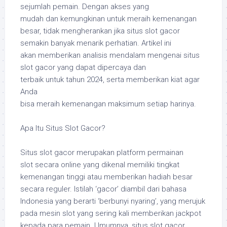
sejumlah pemain. Dengan akses yang
mudah dan kemungkinan untuk meraih kemenangan
besar, tidak mengherankan jika situs slot gacor
semakin banyak menarik perhatian. Artikel ini
akan memberikan analisis mendalam mengenai situs
slot gacor yang dapat dipercaya dan
terbaik untuk tahun 2024, serta memberikan kiat agar
Anda
bisa meraih kemenangan maksimum setiap harinya.
Apa Itu Situs Slot Gacor?
Situs slot gacor merupakan platform permainan
slot secara online yang dikenal memiliki tingkat
kemenangan tinggi atau memberikan hadiah besar
secara reguler. Istilah ‘gacor’ diambil dari bahasa
Indonesia yang berarti ‘berbunyi nyaring’, yang merujuk
pada mesin slot yang sering kali memberikan jackpot
kepada para pemain. Umumnya, situs slot gacor