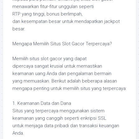
menawarkan fitur-fitur unggulan seperti
RTP yang tinggi, bonus berlimpah,
dan kesempatan besar untuk mendapatkan jackpot
besar.
Mengapa Memilih Situs Slot Gacor Terpercaya?
Memilih situs slot gacor yang dapat
dipercaya sangat krusial untuk memastikan
keamanan uang Anda dan pengalaman bermain
yang memuaskan. Berikut adalah beberapa alasan
mengapa penting untuk memilih situs yang terpercaya:
1. Keamanan Data dan Dana
Situs yang terpercaya menggunakan sistem
keamanan yang canggih seperti enkripsi SSL
untuk menjaga data pribadi dan transaksi keuangan
Anda.