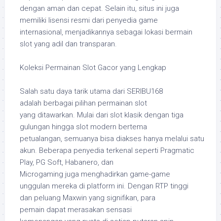
dengan aman dan cepat. Selain itu, situs ini juga
memiliki lisensi resmi dari penyedia game
internasional, menjadikannya sebagai lokasi bermain
slot yang adil dan transparan.
Koleksi Permainan Slot Gacor yang Lengkap
Salah satu daya tarik utama dari SERIBU168
adalah berbagai pilihan permainan slot
yang ditawarkan. Mulai dari slot klasik dengan tiga
gulungan hingga slot modern bertema
petualangan, semuanya bisa diakses hanya melalui satu
akun. Beberapa penyedia terkenal seperti Pragmatic
Play, PG Soft, Habanero, dan
Microgaming juga menghadirkan game-game
unggulan mereka di platform ini. Dengan RTP tinggi
dan peluang Maxwin yang signifikan, para
pemain dapat merasakan sensasi