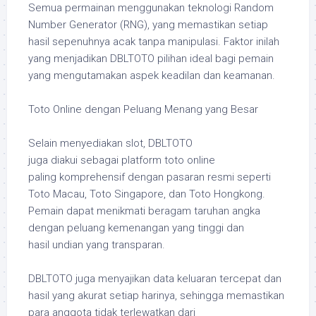
Semua permainan menggunakan teknologi Random
Number Generator (RNG), yang memastikan setiap
hasil sepenuhnya acak tanpa manipulasi. Faktor inilah
yang menjadikan DBLTOTO pilihan ideal bagi pemain
yang mengutamakan aspek keadilan dan keamanan.
Toto Online dengan Peluang Menang yang Besar
Selain menyediakan slot, DBLTOTO
juga diakui sebagai platform toto online
paling komprehensif dengan pasaran resmi seperti
Toto Macau, Toto Singapore, dan Toto Hongkong.
Pemain dapat menikmati beragam taruhan angka
dengan peluang kemenangan yang tinggi dan
hasil undian yang transparan.
DBLTOTO juga menyajikan data keluaran tercepat dan
hasil yang akurat setiap harinya, sehingga memastikan
para anggota tidak terlewatkan dari