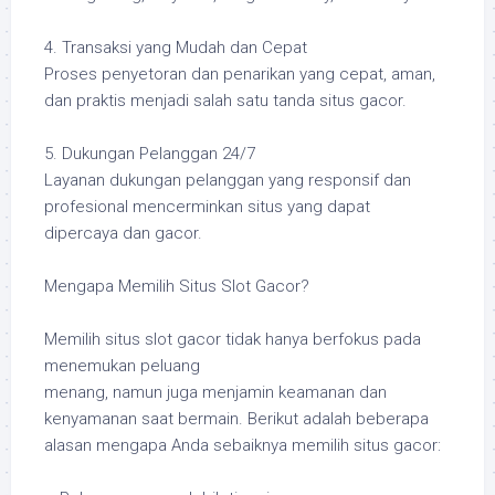
4. Transaksi yang Mudah dan Cepat
Proses penyetoran dan penarikan yang cepat, aman,
dan praktis menjadi salah satu tanda situs gacor.
5. Dukungan Pelanggan 24/7
Layanan dukungan pelanggan yang responsif dan
profesional mencerminkan situs yang dapat
dipercaya dan gacor.
Mengapa Memilih Situs Slot Gacor?
Memilih situs slot gacor tidak hanya berfokus pada
menemukan peluang
menang, namun juga menjamin keamanan dan
kenyamanan saat bermain. Berikut adalah beberapa
alasan mengapa Anda sebaiknya memilih situs gacor: