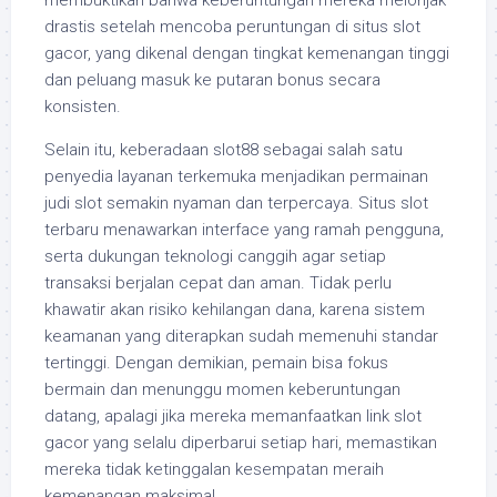
membuktikan bahwa keberuntungan mereka melonjak
drastis setelah mencoba peruntungan di situs slot
gacor, yang dikenal dengan tingkat kemenangan tinggi
dan peluang masuk ke putaran bonus secara
konsisten.
Selain itu, keberadaan slot88 sebagai salah satu
penyedia layanan terkemuka menjadikan permainan
judi slot semakin nyaman dan terpercaya. Situs slot
terbaru menawarkan interface yang ramah pengguna,
serta dukungan teknologi canggih agar setiap
transaksi berjalan cepat dan aman. Tidak perlu
khawatir akan risiko kehilangan dana, karena sistem
keamanan yang diterapkan sudah memenuhi standar
tertinggi. Dengan demikian, pemain bisa fokus
bermain dan menunggu momen keberuntungan
datang, apalagi jika mereka memanfaatkan link slot
gacor yang selalu diperbarui setiap hari, memastikan
mereka tidak ketinggalan kesempatan meraih
kemenangan maksimal.