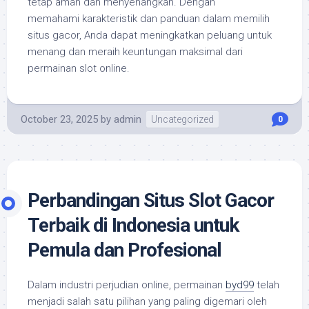
tetap aman dan menyenangkan. Dengan
memahami karakteristik dan panduan dalam memilih
situs gacor, Anda dapat meningkatkan peluang untuk
menang dan meraih keuntungan maksimal dari
permainan slot online.
October 23, 2025
by
admin
Uncategorized
0
Perbandingan Situs Slot Gacor
Terbaik di Indonesia untuk
Pemula dan Profesional
Dalam industri perjudian online, permainan
byd99
telah
menjadi salah satu pilihan yang paling digemari oleh