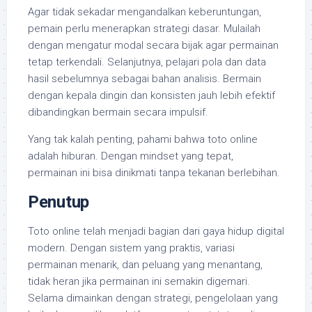
Agar tidak sekadar mengandalkan keberuntungan,
pemain perlu menerapkan strategi dasar. Mulailah
dengan mengatur modal secara bijak agar permainan
tetap terkendali. Selanjutnya, pelajari pola dan data
hasil sebelumnya sebagai bahan analisis. Bermain
dengan kepala dingin dan konsisten jauh lebih efektif
dibandingkan bermain secara impulsif.
Yang tak kalah penting, pahami bahwa toto online
adalah hiburan. Dengan mindset yang tepat,
permainan ini bisa dinikmati tanpa tekanan berlebihan.
Penutup
Toto online telah menjadi bagian dari gaya hidup digital
modern. Dengan sistem yang praktis, variasi
permainan menarik, dan peluang yang menantang,
tidak heran jika permainan ini semakin digemari.
Selama dimainkan dengan strategi, pengelolaan yang