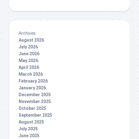
Archives
August 2026
July 2026
June 2026
May 2026
April 2026
March 2026
February 2026
January 2026
December 2025
November 2025
October 2025
September 2025
August 2025
July 2025
June 2025