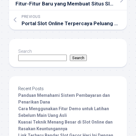
Fitur-Fitur Baru yang Membuat Situs Slot Gacor Semakin Menarik
PREVIOUS
Portal Slot Online Terpercaya Peluang Maxwin Lebih Besar
Search
Search
Recent Posts
Panduan Memahami Sistem Pembayaran dan
Penarikan Dana
Cara Menggunakan Fitur Demo untuk Latihan
Sebelum Main Uang Asli
Kuasai Teknik Menang Besar di Slot Online dan
Rasakan Keuntungannya
Link Terbaru Bandar Slot Gacor Hari Ini Dengan