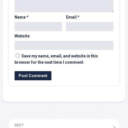
Name
*
Email
*
Website
Save my name, email, and website in this
browser for the next time I comment.
NEXT