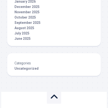
January 2026
December 2025
November 2025
October 2025
September 2025
August 2025
July 2025
June 2025
Categories
Uncategorized