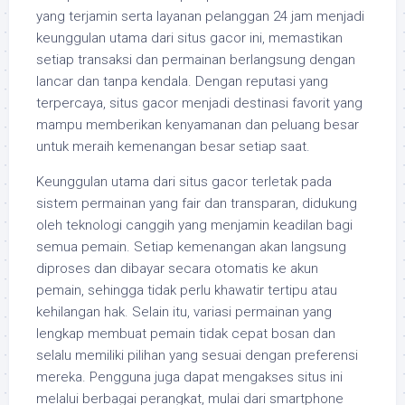
yang terjamin serta layanan pelanggan 24 jam menjadi
keunggulan utama dari situs gacor ini, memastikan
setiap transaksi dan permainan berlangsung dengan
lancar dan tanpa kendala. Dengan reputasi yang
terpercaya, situs gacor menjadi destinasi favorit yang
mampu memberikan kenyamanan dan peluang besar
untuk meraih kemenangan besar setiap saat.
Keunggulan utama dari situs gacor terletak pada
sistem permainan yang fair dan transparan, didukung
oleh teknologi canggih yang menjamin keadilan bagi
semua pemain. Setiap kemenangan akan langsung
diproses dan dibayar secara otomatis ke akun
pemain, sehingga tidak perlu khawatir tertipu atau
kehilangan hak. Selain itu, variasi permainan yang
lengkap membuat pemain tidak cepat bosan dan
selalu memiliki pilihan yang sesuai dengan preferensi
mereka. Pengguna juga dapat mengakses situs ini
melalui berbagai perangkat, mulai dari smartphone