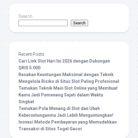
Search
Search
Recent Posts
Cari Link Slot Hari Ini 2026 dengan Dukungan
QRIS 5.000
Rasakan Keuntungan Maksimal dengan Teknik
Mengelola Risiko di Situs Slot Paling Profesional
Temukan Teknik Main Slot Online yang Membuat
Kamu Jadi Pemenang Sejati dalam Waktu
Singkat
Temukan Pola Menang di Slot dan Ubah
Keberuntunganmu Jadi Lebih Menguntungkan!
Inovasi Metode Pembayaran yang Memudahkan
Transaksi di Situs Togel Gacor