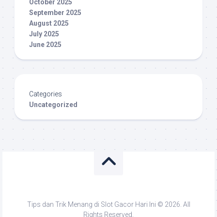
October 2025
September 2025
August 2025
July 2025
June 2025
Categories
Uncategorized
Tips dan Trik Menang di Slot Gacor Hari Ini © 2026. All
Rights Reserved.