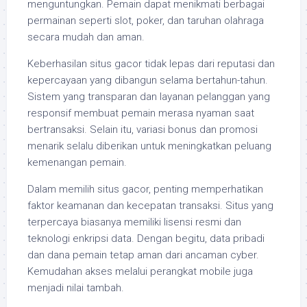
menguntungkan. Pemain dapat menikmati berbagai
permainan seperti slot, poker, dan taruhan olahraga
secara mudah dan aman.
Keberhasilan situs gacor tidak lepas dari reputasi dan
kepercayaan yang dibangun selama bertahun-tahun.
Sistem yang transparan dan layanan pelanggan yang
responsif membuat pemain merasa nyaman saat
bertransaksi. Selain itu, variasi bonus dan promosi
menarik selalu diberikan untuk meningkatkan peluang
kemenangan pemain.
Dalam memilih situs gacor, penting memperhatikan
faktor keamanan dan kecepatan transaksi. Situs yang
terpercaya biasanya memiliki lisensi resmi dan
teknologi enkripsi data. Dengan begitu, data pribadi
dan dana pemain tetap aman dari ancaman cyber.
Kemudahan akses melalui perangkat mobile juga
menjadi nilai tambah.