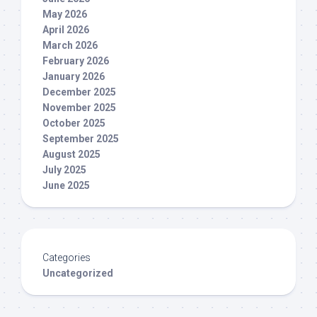
May 2026
April 2026
March 2026
February 2026
January 2026
December 2025
November 2025
October 2025
September 2025
August 2025
July 2025
June 2025
Categories
Uncategorized