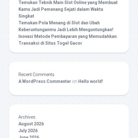
Temukan Teknik Main Slot Online yang Membuat
Kamu Jadi Pemenang Sejati dalam Waktu
Singkat
Temukan Pola Menang di Slot dan Ubah
Keberuntunganmu Jadi Lebih Menguntungkan!
Inovasi Metode Pembayaran yang Memudahkan
Transaksi di Situs Togel Gacor
Recent Comments
A WordPress Commenter
on
Hello world!
Archives
August 2026
July 2026
June 2026