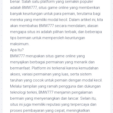
benar. Salah satu platform yang semakin populer
adalah BMW777, situs game online yang memberikan
banyak keuntungan untuk para pemain, terutama bagi
mereka yang memiliki modal kecil. Dalam artikel ini, kita
akan membahas BMW777 secara mendalam, alasan
mengapa situs ini adalah pilihan terbaik, dan beberapa
tips bermain untuk memperoleh keuntungan
maksimum.
Apa Itu?
BMW777 merupakan situs game online yang
menyajikan berbagai permainan yang menarik dan
bermanfaat. Platform ini terkenal karena kemudahan
akses, variasi permainan yang luas, serta sistem
taruhan yang cocok untuk pemain dengan modal kecil.
Melalui tampilan yang ramah pengguna dan dukungan
teknologi terkini, BMW777 menjamin pengalaman
bermain yang menyenangkan dan lancar. Selain itu,
situs ini juga memiliki reputasi yang terpercaya dan
proses pembayaran yang cepat, meningkatkan