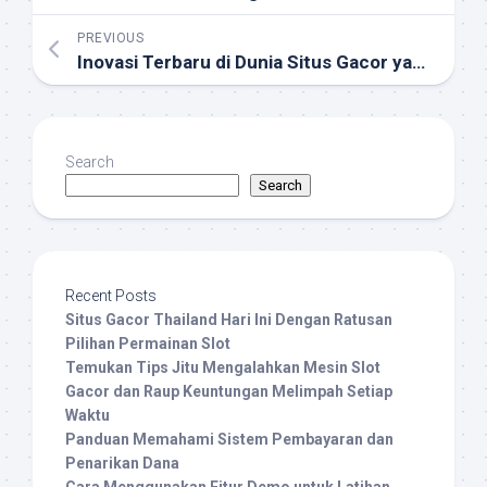
PREVIOUS
Inovasi Terbaru di Dunia Situs Gacor yang Perlu Diketahui Pengguna
Search
Search
Recent Posts
Situs Gacor Thailand Hari Ini Dengan Ratusan
Pilihan Permainan Slot
Temukan Tips Jitu Mengalahkan Mesin Slot
Gacor dan Raup Keuntungan Melimpah Setiap
Waktu
Panduan Memahami Sistem Pembayaran dan
Penarikan Dana