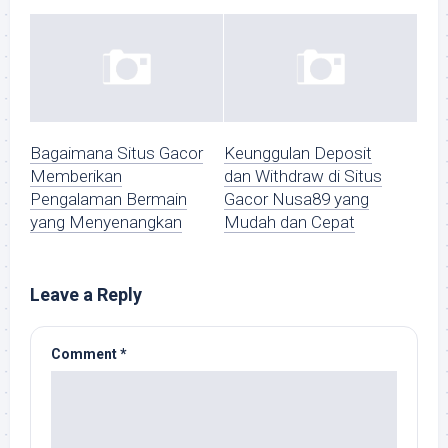
Bagaimana Situs Gacor
Keunggulan Deposit
Memberikan
dan Withdraw di Situs
Pengalaman Bermain
Gacor Nusa89 yang
yang Menyenangkan
Mudah dan Cepat
Leave a Reply
Comment
*