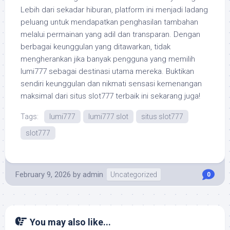
Lebih dari sekadar hiburan, platform ini menjadi ladang
peluang untuk mendapatkan penghasilan tambahan
melalui permainan yang adil dan transparan. Dengan
berbagai keunggulan yang ditawarkan, tidak
mengherankan jika banyak pengguna yang memilih
lumi777 sebagai destinasi utama mereka. Buktikan
sendiri keunggulan dan nikmati sensasi kemenangan
maksimal dari situs slot777 terbaik ini sekarang juga!
Tags:
lumi777
lumi777 slot
situs slot777
slot777
February 9, 2026
by
admin
Uncategorized
0
You may also like...