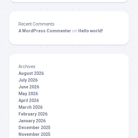
Recent Comments
A WordPress Commenter
on
Hello world!
Archives
August 2026
July 2026
June 2026
May 2026
April 2026
March 2026
February 2026
January 2026
December 2025
November 2025