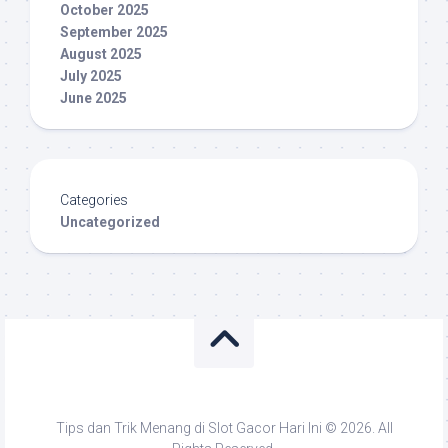
October 2025
September 2025
August 2025
July 2025
June 2025
Categories
Uncategorized
Tips dan Trik Menang di Slot Gacor Hari Ini © 2026. All