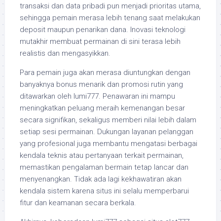
transaksi dan data pribadi pun menjadi prioritas utama,
sehingga pemain merasa lebih tenang saat melakukan
deposit maupun penarikan dana. Inovasi teknologi
mutakhir membuat permainan di sini terasa lebih
realistis dan mengasyikkan.
Para pemain juga akan merasa diuntungkan dengan
banyaknya bonus menarik dan promosi rutin yang
ditawarkan oleh lumi777. Penawaran ini mampu
meningkatkan peluang meraih kemenangan besar
secara signifikan, sekaligus memberi nilai lebih dalam
setiap sesi permainan. Dukungan layanan pelanggan
yang profesional juga membantu mengatasi berbagai
kendala teknis atau pertanyaan terkait permainan,
memastikan pengalaman bermain tetap lancar dan
menyenangkan. Tidak ada lagi kekhawatiran akan
kendala sistem karena situs ini selalu memperbarui
fitur dan keamanan secara berkala.