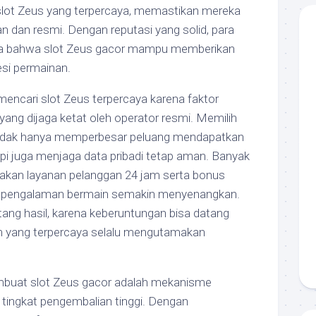
slot Zeus yang terpercaya, memastikan mereka
n dan resmi. Dengan reputasi yang solid, para
aya bahwa slot Zeus gacor mampu memberikan
esi permainan.
 mencari slot Zeus terpercaya karena faktor
ang dijaga ketat oleh operator resmi. Memilih
k tidak hanya memperbesar peluang mendapatkan
pi juga menjaga data pribadi tetap aman. Banyak
iakan layanan pelanggan 24 jam serta bonus
 pengalaman bermain semakin menyenangkan.
ntang hasil, karena keberuntungan bisa datang
rm yang terpercaya selalu mengutamakan
buat slot Zeus gacor adalah mekanisme
 tingkat pengembalian tinggi. Dengan