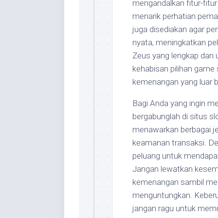
mengandalkan fitur-fitu
menarik perhatian pemai
juga disediakan agar p
nyata, meningkatkan pel
Zeus yang lengkap dan u
kehabisan pilihan gam
kemenangan yang luar b
Bagi Anda yang ingin m
bergabunglah di situs sl
menawarkan berbagai je
keamanan transaksi. Den
peluang untuk mendapat
Jangan lewatkan kesem
kemenangan sambil men
menguntungkan. Keberun
jangan ragu untuk memu