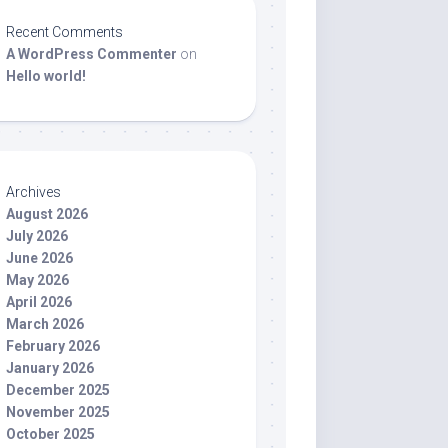
Recent Comments
A WordPress Commenter
on
Hello world!
Archives
August 2026
July 2026
June 2026
May 2026
April 2026
March 2026
February 2026
January 2026
December 2025
November 2025
October 2025