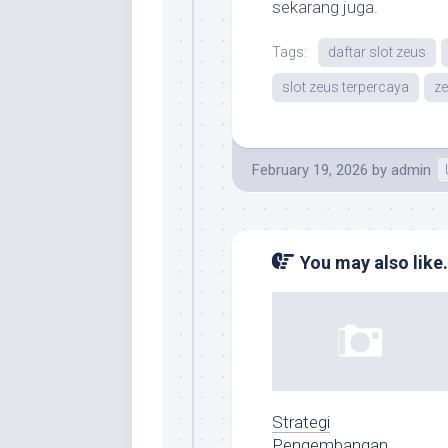
sekarang juga.
Tags:
daftar slot zeus
slot zeus terpercaya
ze
February 19, 2026
by
admin
You may also like.
Strategi
Pengembangan