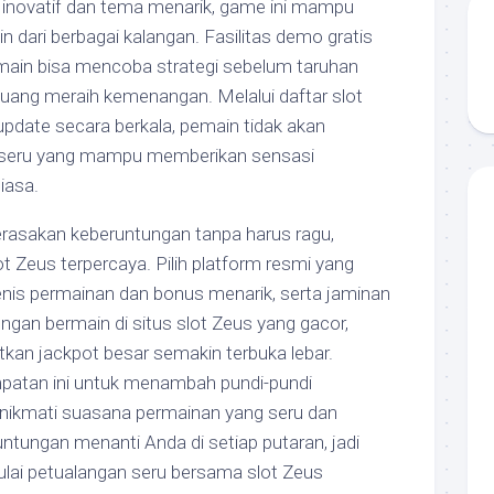
r inovatif dan tema menarik, game ini mampu
n dari berbagai kalangan. Fasilitas demo gratis
emain bisa mencoba strategi sebelum taruhan
uang meraih kemenangan. Melalui daftar slot
pdate secara berkala, pemain tidak akan
e seru yang mampu memberikan sensasi
iasa.
erasakan keberuntungan tanpa harus ragu,
ot Zeus terpercaya. Pilih platform resmi yang
nis permainan dan bonus menarik, serta jaminan
gan bermain di situs slot Zeus yang gacor,
kan jackpot besar semakin terbuka lebar.
patan ini untuk menambah pundi-pundi
ikmati suasana permainan yang seru dan
tungan menanti Anda di setiap putaran, jadi
lai petualangan seru bersama slot Zeus