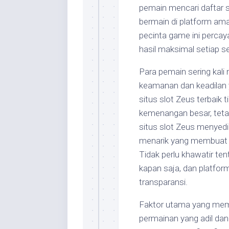
pemain mencari daftar 
bermain di platform ama
pecinta game ini perc
hasil maksimal setiap s
Para pemain sering kali
keamanan dan keadilan y
situs slot Zeus terbai
kemenangan besar, teta
situs slot Zeus menyed
menarik yang membuat
Tidak perlu khawatir te
kapan saja, dan platfo
transparansi.
Faktor utama yang mem
permainan yang adil dan