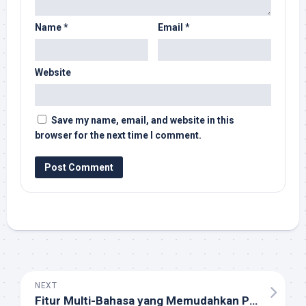
Name
*
Email
*
Website
Save my name, email, and website in this
browser for the next time I comment.
NEXT
Fitur Multi-Bahasa yang Memudahkan Pengguna Global di Situs Gacor