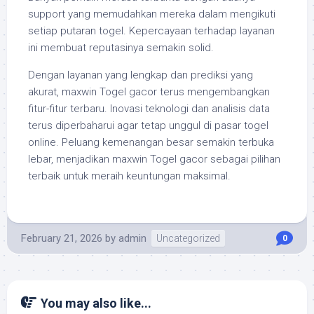
support yang memudahkan mereka dalam mengikuti
setiap putaran togel. Kepercayaan terhadap layanan
ini membuat reputasinya semakin solid.
Dengan layanan yang lengkap dan prediksi yang
akurat, maxwin Togel gacor terus mengembangkan
fitur-fitur terbaru. Inovasi teknologi dan analisis data
terus diperbaharui agar tetap unggul di pasar togel
online. Peluang kemenangan besar semakin terbuka
lebar, menjadikan maxwin Togel gacor sebagai pilihan
terbaik untuk meraih keuntungan maksimal.
February 21, 2026
by
admin
Uncategorized
0
You may also like...