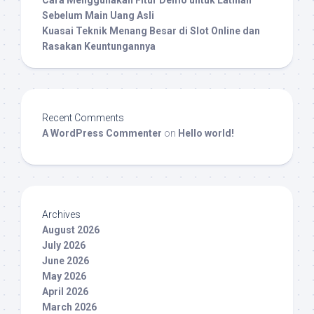
Cara Menggunakan Fitur Demo untuk Latihan
Sebelum Main Uang Asli
Kuasai Teknik Menang Besar di Slot Online dan
Rasakan Keuntungannya
Recent Comments
A WordPress Commenter
on
Hello world!
Archives
August 2026
July 2026
June 2026
May 2026
April 2026
March 2026