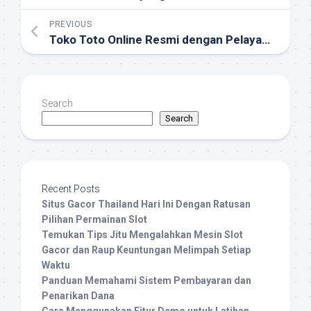
PREVIOUS
Toko Toto Online Resmi dengan Pelayanan Profesional
Search
Search
Recent Posts
Situs Gacor Thailand Hari Ini Dengan Ratusan
Pilihan Permainan Slot
Temukan Tips Jitu Mengalahkan Mesin Slot
Gacor dan Raup Keuntungan Melimpah Setiap
Waktu
Panduan Memahami Sistem Pembayaran dan
Penarikan Dana