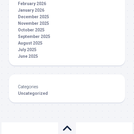
February 2026
January 2026
December 2025
November 2025
October 2025
September 2025
August 2025
July 2025
June 2025
Categories
Uncategorized