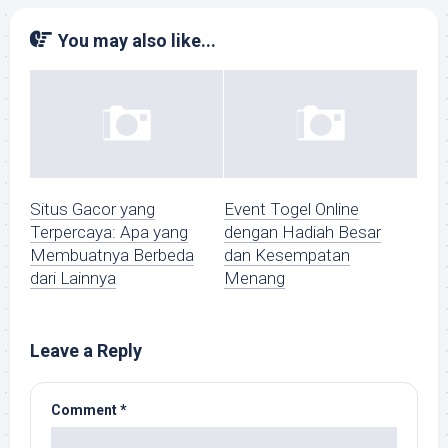
You may also like...
Situs Gacor yang
Event Togel Online
Terpercaya: Apa yang
dengan Hadiah Besar
Membuatnya Berbeda
dan Kesempatan
dari Lainnya
Menang
Leave a Reply
Comment
*