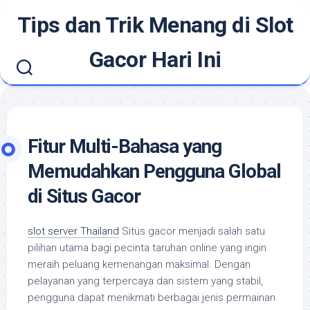
Skip
Tips dan Trik Menang di Slot
to
content
Gacor Hari Ini
Fitur Multi-Bahasa yang
Memudahkan Pengguna Global
di Situs Gacor
slot server Thailand
Situs gacor menjadi salah satu
pilihan utama bagi pecinta taruhan online yang ingin
meraih peluang kemenangan maksimal. Dengan
pelayanan yang terpercaya dan sistem yang stabil,
pengguna dapat menikmati berbagai jenis permainan