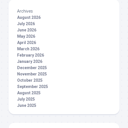
Archives
August 2026
July 2026
June 2026
May 2026
April 2026
March 2026
February 2026
January 2026
December 2025
November 2025
October 2025
September 2025
August 2025
July 2025
June 2025