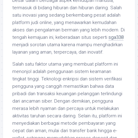
besar dalam berbagai aspek kehidupan manusia,
termasuk di bidang hiburan dan hiburan daring. Salah
satu inovasi yang sedang berkembang pesat adalah
platform judi online, yang menawarkan kemudahan
akses dan pengalaman bermain yang lebih modern. Di
tengah kemajuan ini, keberadaan situs seperti
sga338
menjadi sorotan utama karena mampu menghadirkan
layanan yang aman, terpercaya, dan inovatif.
Salah satu faktor utama yang membuat platform ini
menonjol adalah penggunaan sistem keamanan
tingkat tinggi. Teknologi enkripsi dan sistem verifikasi
pengguna yang canggih memastikan bahwa data
pribadi dan transaksi keuangan pelanggan terlindungi
dari ancaman siber. Dengan demikian, pengguna
merasa lebih nyaman dan percaya untuk melakukan
aktivitas taruhan secara daring. Selain itu, platform ini
menyediakan berbagai metode pembayaran yang
cepat dan aman, mulai dari transfer bank hingga e-