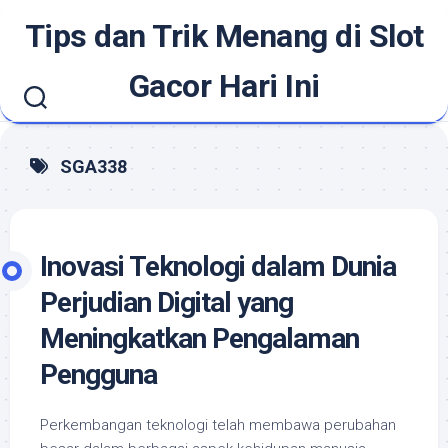
Skip
Tips dan Trik Menang di Slot
to
content
Gacor Hari Ini
SGA338
Inovasi Teknologi dalam Dunia
Perjudian Digital yang
Meningkatkan Pengalaman
Pengguna
Perkembangan teknologi telah membawa perubahan