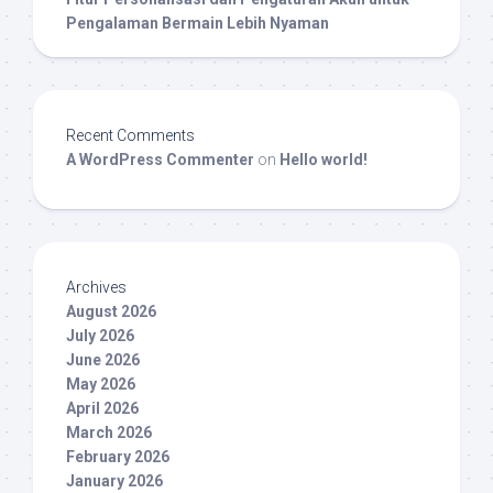
Pengalaman Bermain Lebih Nyaman
Recent Comments
A WordPress Commenter
on
Hello world!
Archives
August 2026
July 2026
June 2026
May 2026
April 2026
March 2026
February 2026
January 2026