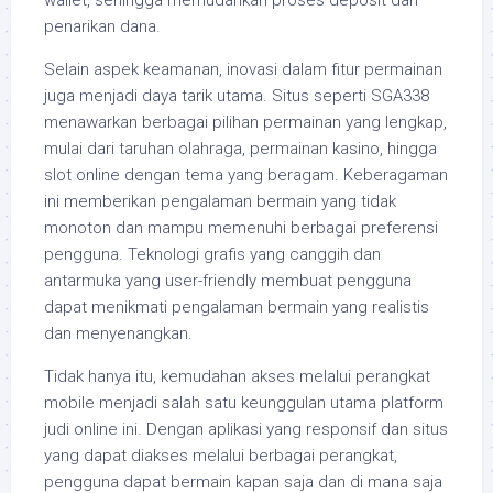
wallet, sehingga memudahkan proses deposit dan
penarikan dana.
Selain aspek keamanan, inovasi dalam fitur permainan
juga menjadi daya tarik utama. Situs seperti SGA338
menawarkan berbagai pilihan permainan yang lengkap,
mulai dari taruhan olahraga, permainan kasino, hingga
slot online dengan tema yang beragam. Keberagaman
ini memberikan pengalaman bermain yang tidak
monoton dan mampu memenuhi berbagai preferensi
pengguna. Teknologi grafis yang canggih dan
antarmuka yang user-friendly membuat pengguna
dapat menikmati pengalaman bermain yang realistis
dan menyenangkan.
Tidak hanya itu, kemudahan akses melalui perangkat
mobile menjadi salah satu keunggulan utama platform
judi online ini. Dengan aplikasi yang responsif dan situs
yang dapat diakses melalui berbagai perangkat,
pengguna dapat bermain kapan saja dan di mana saja