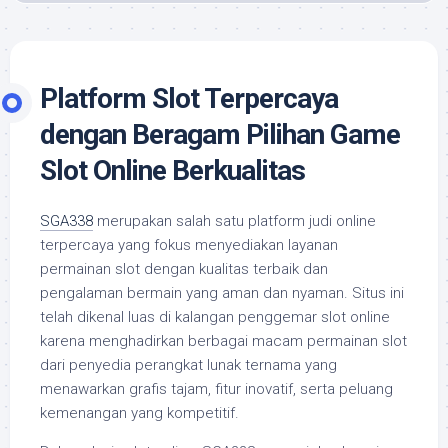
Platform Slot Terpercaya
dengan Beragam Pilihan Game
Slot Online Berkualitas
SGA338
merupakan salah satu platform judi online
terpercaya yang fokus menyediakan layanan
permainan slot dengan kualitas terbaik dan
pengalaman bermain yang aman dan nyaman. Situs ini
telah dikenal luas di kalangan penggemar slot online
karena menghadirkan berbagai macam permainan slot
dari penyedia perangkat lunak ternama yang
menawarkan grafis tajam, fitur inovatif, serta peluang
kemenangan yang kompetitif.