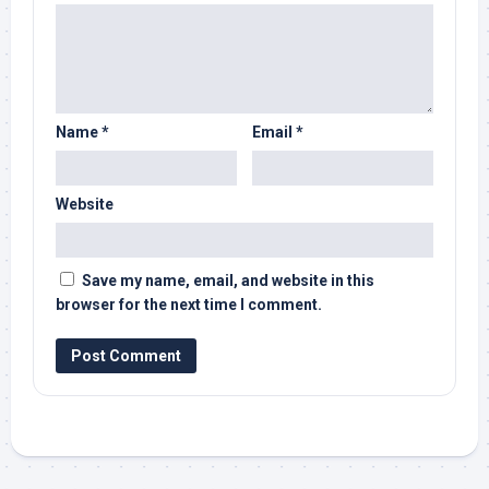
Name
*
Email
*
Website
Save my name, email, and website in this
browser for the next time I comment.