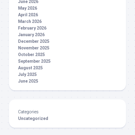
June 2026
May 2026
April 2026
March 2026
February 2026
January 2026
December 2025
November 2025
October 2025
September 2025
August 2025
July 2025
June 2025
Categories
Uncategorized