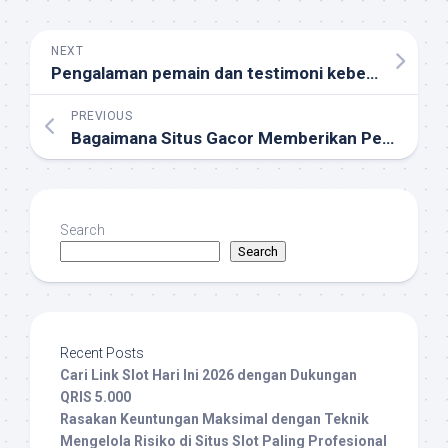
NEXT
Pengalaman pemain dan testimoni keberhasilan di situs gacor
PREVIOUS
Bagaimana Situs Gacor Memberikan Pengalaman Bermain yang Menyenangkan
Search
Search
Recent Posts
Cari Link Slot Hari Ini 2026 dengan Dukungan
QRIS 5.000
Rasakan Keuntungan Maksimal dengan Teknik
Mengelola Risiko di Situs Slot Paling Profesional