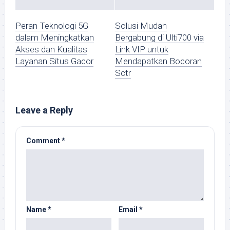
Peran Teknologi 5G
Solusi Mudah
dalam Meningkatkan
Bergabung di Ulti700 via
Akses dan Kualitas
Link VIP untuk
Layanan Situs Gacor
Mendapatkan Bocoran
Sctr
Leave a Reply
Comment
*
Name
*
Email
*