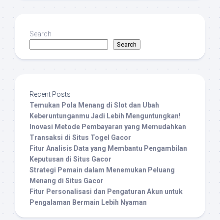
Search
Search
Recent Posts
Temukan Pola Menang di Slot dan Ubah
Keberuntunganmu Jadi Lebih Menguntungkan!
Inovasi Metode Pembayaran yang Memudahkan
Transaksi di Situs Togel Gacor
Fitur Analisis Data yang Membantu Pengambilan
Keputusan di Situs Gacor
Strategi Pemain dalam Menemukan Peluang
Menang di Situs Gacor
Fitur Personalisasi dan Pengaturan Akun untuk
Pengalaman Bermain Lebih Nyaman