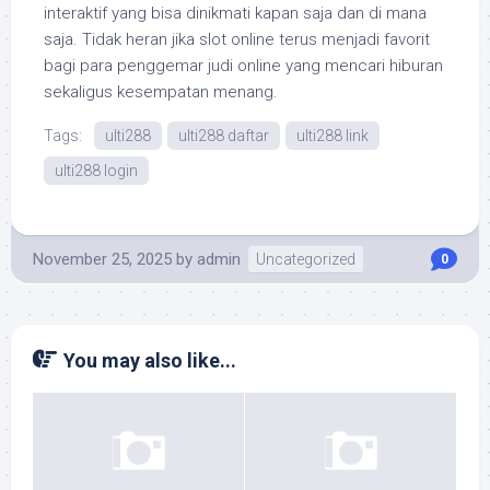
interaktif yang bisa dinikmati kapan saja dan di mana
saja. Tidak heran jika slot online terus menjadi favorit
bagi para penggemar judi online yang mencari hiburan
sekaligus kesempatan menang.
Tags:
ulti288
ulti288 daftar
ulti288 link
ulti288 login
November 25, 2025
by
admin
Uncategorized
0
You may also like...