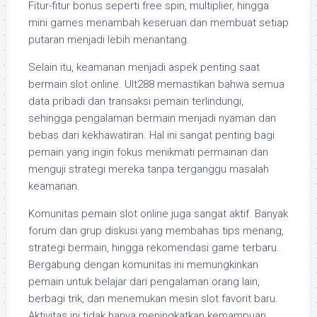
Fitur-fitur bonus seperti free spin, multiplier, hingga
mini games menambah keseruan dan membuat setiap
putaran menjadi lebih menantang.
Selain itu, keamanan menjadi aspek penting saat
bermain slot online. Ult288 memastikan bahwa semua
data pribadi dan transaksi pemain terlindungi,
sehingga pengalaman bermain menjadi nyaman dan
bebas dari kekhawatiran. Hal ini sangat penting bagi
pemain yang ingin fokus menikmati permainan dan
menguji strategi mereka tanpa terganggu masalah
keamanan.
Komunitas pemain slot online juga sangat aktif. Banyak
forum dan grup diskusi yang membahas tips menang,
strategi bermain, hingga rekomendasi game terbaru.
Bergabung dengan komunitas ini memungkinkan
pemain untuk belajar dari pengalaman orang lain,
berbagi trik, dan menemukan mesin slot favorit baru.
Aktivitas ini tidak hanya meningkatkan kemampuan