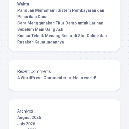
Waktu
Panduan Memahami Sistem Pembayaran dan
Penarikan Dana
Cara Menggunakan Fitur Demo untuk Latihan
Sebelum Main Uang Asli
Kuasai Teknik Menang Besar di Slot Online dan
Rasakan Keuntungannya
Recent Comments
A WordPress Commenter
on
Hello world!
Archives
August 2026
July 2026