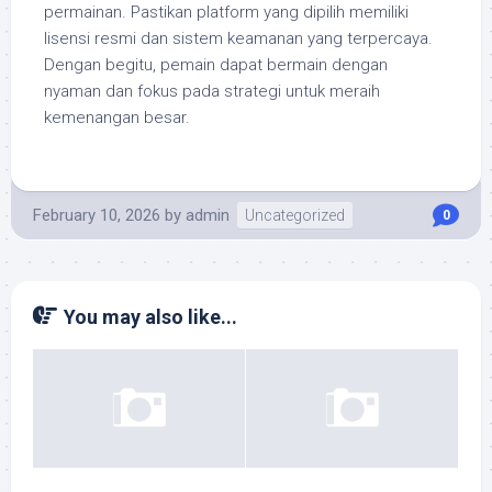
permainan. Pastikan platform yang dipilih memiliki
lisensi resmi dan sistem keamanan yang terpercaya.
Dengan begitu, pemain dapat bermain dengan
nyaman dan fokus pada strategi untuk meraih
kemenangan besar.
February 10, 2026
by
admin
Uncategorized
0
You may also like...