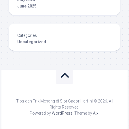
June 2025
Categories
Uncategorized
Tips dan Trik Menang di Slot Gacor Hari Ini © 2026. All
Rights Reserved.
Powered by
WordPress
. Theme by
Alx
.