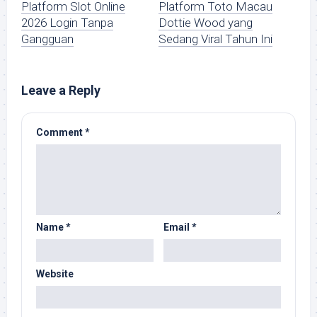
Platform Slot Online
Platform Toto Macau
2026 Login Tanpa
Dottie Wood yang
Gangguan
Sedang Viral Tahun Ini
Leave a Reply
Comment
*
Name
*
Email
*
Website