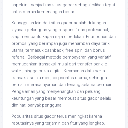
aspek ini menjadikan situs gacor sebagai pilihan tepat
untuk meraih kemenangan besar.
Keunggulan lain dari situs gacor adalah dukungan
layanan pelanggan yang responsif dan profesional,
siap membantu kapan saja diperlukan. Fitur bonus dan
promosi yang berlimpah juga menambah daya tarik
utama, termasuk cashback, free spin, dan bonus
referral. Berbagai metode pembayaran yang variatif
memudahkan transaksi, mulai dari transfer bank, e-
wallet, hingga pulsa digital. Keamanan data serta
transaksi selalu menjadi prioritas utama, sehingga
pemain merasa nyaman dan tenang selama bermain.
Pengalaman yang menyenangkan dan peluang
keuntungan yang besar membuat situs gacor selalu
diminati banyak pengguna.
Popularitas situs gacor terus meningkat karena
reputasinya yang terjamin dan fitur yang lengkap.