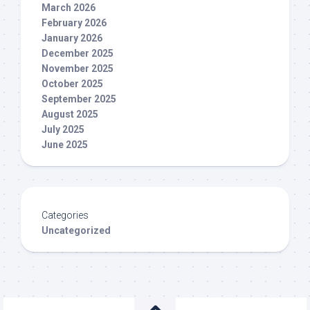
March 2026
February 2026
January 2026
December 2025
November 2025
October 2025
September 2025
August 2025
July 2025
June 2025
Categories
Uncategorized