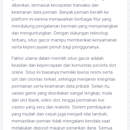
diberikan, termasuk kecepatan transaksi dan
keamanan data pemain. Banyak pemain beralih ke
platform ini karena menawarkan berbagai fitur yang
mendukung pengalaman bermain yang menyenangkan
dan menguntungkan. Dengan dukungan teknologi
terbaru, situs gacor mampu memberikan kenyamanan
serta kepercayaan penuh bagi penggunanya.
Faktor utama dalam memilih situs gacor adalah
keaslian dan kepercayaan dari komunitas pecinta slot
online. Situs ini biasanya memiliki lisensi resmi serta
izin dari otoritas terkait, sehingga menjamin integritas
permainan serta keamanan data pribadi. Selain itu,
variasi game yang disediakan sangat lengkap, mulai
dari slot klasik, video slot, hingga permainan live
casino yang seru dan realistis. Sistem pembayaran
yang mudah dan cepat juga menjadi nilai tambah,
memastikan pemain tidak mengalami kendala saat
melakukan deposit maupun penarikan dana. Semua