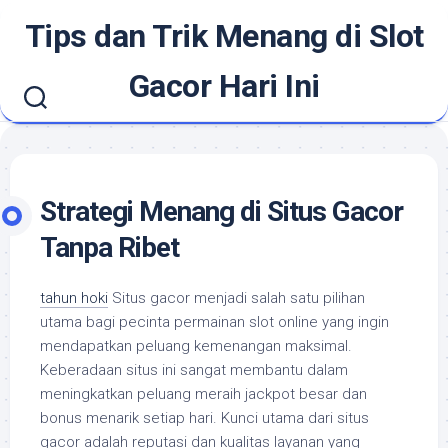
Skip
Tips dan Trik Menang di Slot
to
content
Gacor Hari Ini
Strategi Menang di Situs Gacor
Tanpa Ribet
tahun hoki
Situs gacor menjadi salah satu pilihan
utama bagi pecinta permainan slot online yang ingin
mendapatkan peluang kemenangan maksimal.
Keberadaan situs ini sangat membantu dalam
meningkatkan peluang meraih jackpot besar dan
bonus menarik setiap hari. Kunci utama dari situs
gacor adalah reputasi dan kualitas layanan yang