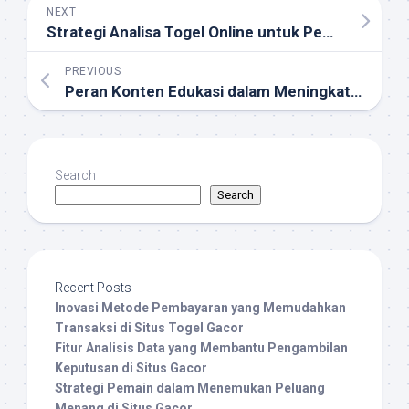
NEXT
Strategi Analisa Togel Online untuk Pemain yang Ingin Lebih Serius
PREVIOUS
Peran Konten Edukasi dalam Meningkatkan Kepercayaan Pengguna Situs Gacor
Search
Search
Recent Posts
Inovasi Metode Pembayaran yang Memudahkan
Transaksi di Situs Togel Gacor
Fitur Analisis Data yang Membantu Pengambilan
Keputusan di Situs Gacor
Strategi Pemain dalam Menemukan Peluang
Menang di Situs Gacor