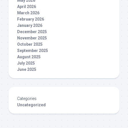
May 2026
April 2026
March 2026
February 2026
January 2026
December 2025
November 2025
October 2025
September 2025
August 2025
July 2025
June 2025
Categories
Uncategorized