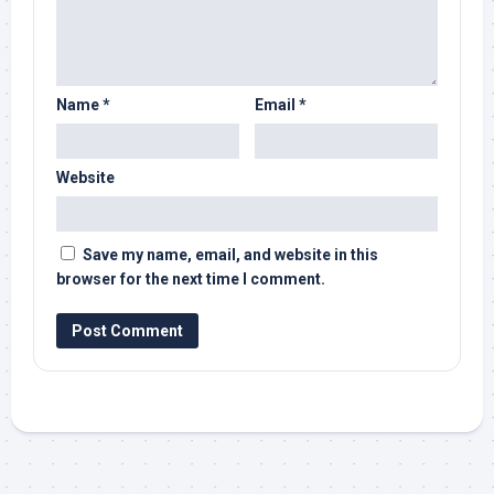
Name
*
Email
*
Website
Save my name, email, and website in this
browser for the next time I comment.