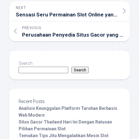
NEXT
Sensasi Seru Permainan Slot Online yang Bikin Waktu Luang Lebih Berwarna
PREVIOUS
Perusahaan Penyedia Situs Gacor yang Terpercaya dan Berpengalaman
Search
Search
Recent Posts
Analisis Keunggulan Platform Taruhan Berbasis
Web Modern
Situs Gacor Thailand Hari Ini Dengan Ratusan
Pilihan Permainan Slot
Temukan Tips Jitu Mengalahkan Mesin Slot