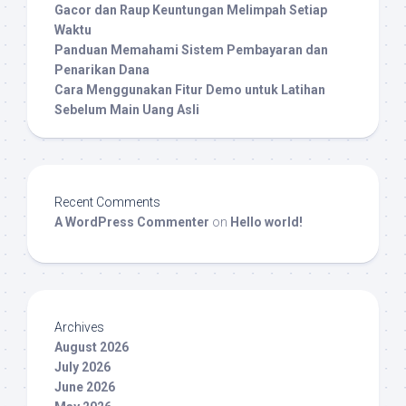
Gacor dan Raup Keuntungan Melimpah Setiap
Waktu
Panduan Memahami Sistem Pembayaran dan
Penarikan Dana
Cara Menggunakan Fitur Demo untuk Latihan
Sebelum Main Uang Asli
Recent Comments
A WordPress Commenter
on
Hello world!
Archives
August 2026
July 2026
June 2026