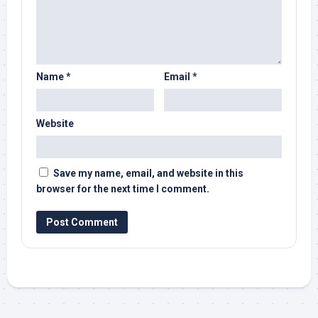
Name
*
Email
*
Website
Save my name, email, and website in this
browser for the next time I comment.