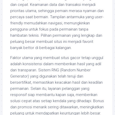
dan cepat. Keamanan data dan transaksi menjadi
prioritas utama, sehingga pemain merasa nyaman dan
percaya saat bermain. Tampilan antarmuka yang user-
friendly memudahkan navigasi, memungkinkan
pengguna untuk fokus pada permainan tanpa
hambatan teknis. Pilihan permainan yang lengkap dan
peluang besar membuat situs ini menjadi favorit
banyak bettor di berbagai kalangan.
Faktor utama yang membuat situs gacor tetap unggul
adalah konsistensi dalam memberikan hasil yang adil
dan transparan. Sistem RNG (Random Number
Generator) yang digunakan telah teruji dan
bersertifikat, memastikan keacakan hasil dan keadilan
permainan. Selain itu, layanan pelanggan yang
responsif siap membantu kapan saja, memberikan
solusi cepat atas setiap kendala yang dihadapi. Bonus
dan promosi menarik sering ditawarkan, meningkatkan
peluang untuk mendapatkan keuntungan lebih besar.