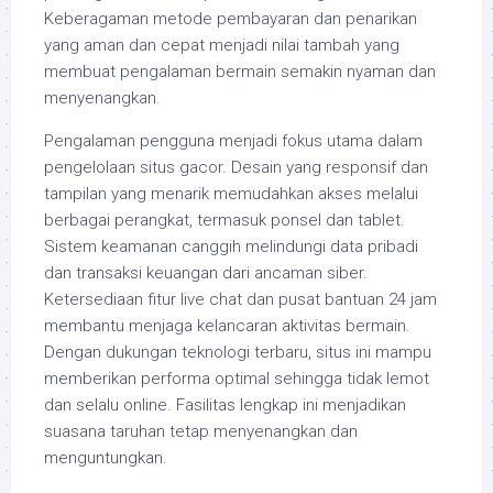
Keberagaman metode pembayaran dan penarikan
yang aman dan cepat menjadi nilai tambah yang
membuat pengalaman bermain semakin nyaman dan
menyenangkan.
Pengalaman pengguna menjadi fokus utama dalam
pengelolaan situs gacor. Desain yang responsif dan
tampilan yang menarik memudahkan akses melalui
berbagai perangkat, termasuk ponsel dan tablet.
Sistem keamanan canggih melindungi data pribadi
dan transaksi keuangan dari ancaman siber.
Ketersediaan fitur live chat dan pusat bantuan 24 jam
membantu menjaga kelancaran aktivitas bermain.
Dengan dukungan teknologi terbaru, situs ini mampu
memberikan performa optimal sehingga tidak lemot
dan selalu online. Fasilitas lengkap ini menjadikan
suasana taruhan tetap menyenangkan dan
menguntungkan.