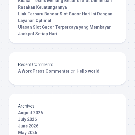
Kuasai Teknik Menang Besar di Slot Online dan
Rasakan Keuntungannya
Link Terbaru Bandar Slot Gacor Hari Ini Dengan
Layanan Optimal
Ulasan Slot Gacor Terpercaya yang Membayar
Jackpot Setiap Hari
Recent Comments
A WordPress Commenter
on
Hello world!
Archives
August 2026
July 2026
June 2026
May 2026