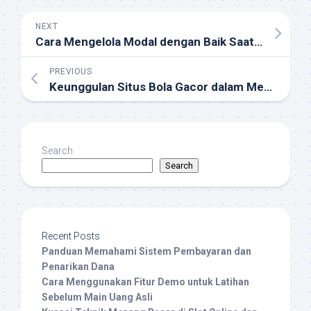
NEXT
Cara Mengelola Modal dengan Baik Saat Bermain di Situs Gacor
PREVIOUS
Keunggulan Situs Bola Gacor dalam Menyediakan Data Statistik Real-Time
Search
Search
Recent Posts
Panduan Memahami Sistem Pembayaran dan
Penarikan Dana
Cara Menggunakan Fitur Demo untuk Latihan
Sebelum Main Uang Asli