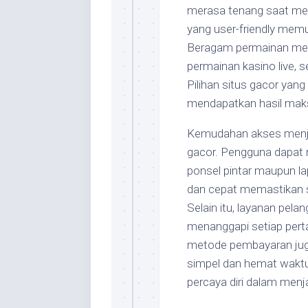
merasa tenang saat me
yang user-friendly memu
Beragam permainan menar
permainan kasino live, s
Pilihan situs gacor yan
mendapatkan hasil maksi
Kemudahan akses menjad
gacor. Pengguna dapat 
ponsel pintar maupun la
dan cepat memastikan se
Selain itu, layanan pel
menanggapi setiap pert
metode pembayaran juga
simpel dan hemat wakt
percaya diri dalam menja