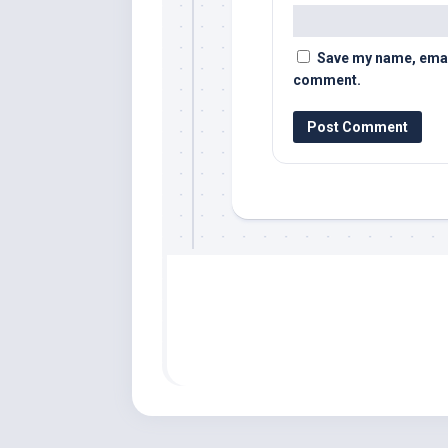
Save my name, email,
comment.