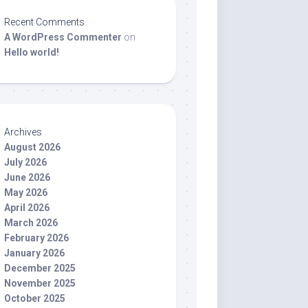
Recent Comments
A WordPress Commenter
on
Hello world!
Archives
August 2026
July 2026
June 2026
May 2026
April 2026
March 2026
February 2026
January 2026
December 2025
November 2025
October 2025