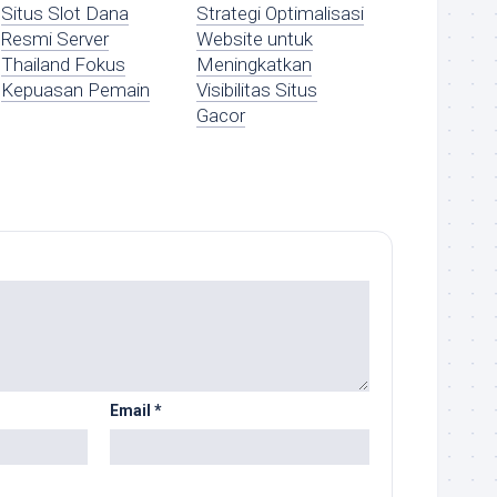
Situs Slot Dana
Strategi Optimalisasi
Resmi Server
Website untuk
Thailand Fokus
Meningkatkan
Kepuasan Pemain
Visibilitas Situs
Gacor
Email
*