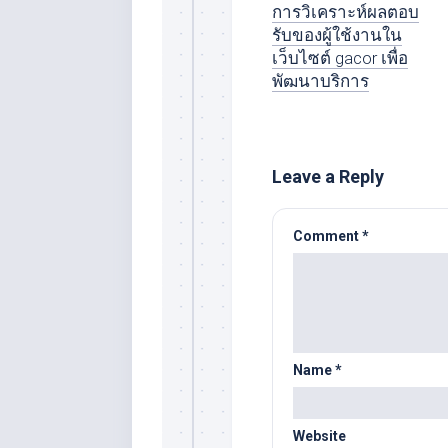
การวิเคราะห์ผลตอบ
รับของผู้ใช้งานใน
เว็บไซต์ gacor เพื่อ
พัฒนาบริการ
Leave a Reply
Comment
*
Name
*
Website