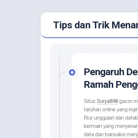
Skip
Tips dan Trik Menan
to
content
Pengaruh De
Ramah Pengg
Situs
Surya898
gacor me
taruhan online yang in
fitur unggulan dan data
bermain yang menyena
data dan transaksi menj