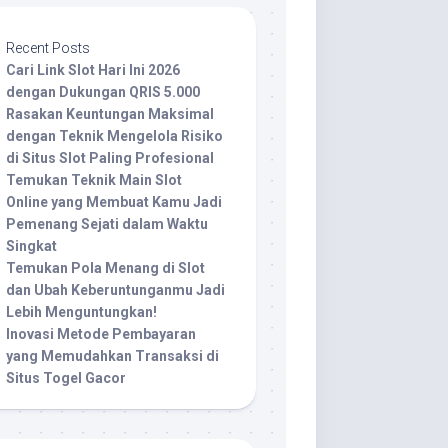
Recent Posts
Cari Link Slot Hari Ini 2026
dengan Dukungan QRIS 5.000
Rasakan Keuntungan Maksimal
dengan Teknik Mengelola Risiko
di Situs Slot Paling Profesional
Temukan Teknik Main Slot
Online yang Membuat Kamu Jadi
Pemenang Sejati dalam Waktu
Singkat
Temukan Pola Menang di Slot
dan Ubah Keberuntunganmu Jadi
Lebih Menguntungkan!
Inovasi Metode Pembayaran
yang Memudahkan Transaksi di
Situs Togel Gacor