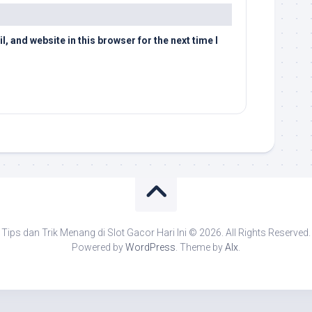
 and website in this browser for the next time I
Tips dan Trik Menang di Slot Gacor Hari Ini © 2026. All Rights Reserved.
Powered by
WordPress
. Theme by
Alx
.