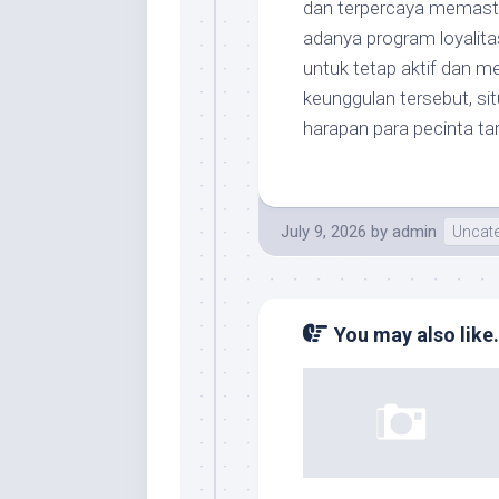
dan terpercaya memastik
adanya program loyali
untuk tetap aktif dan 
keunggulan tersebut, 
harapan para pecinta ta
July 9, 2026
by
admin
Uncate
You may also like.