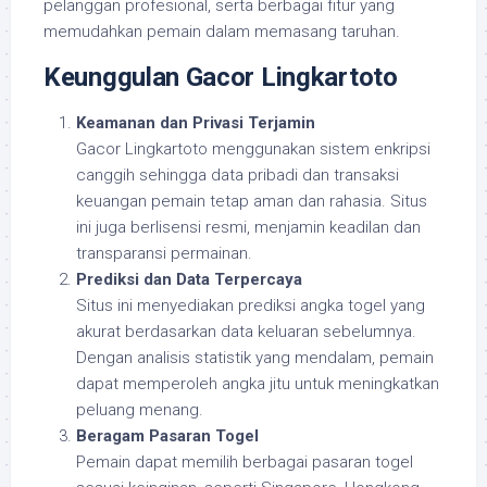
pelanggan profesional, serta berbagai fitur yang
memudahkan pemain dalam memasang taruhan.
Keunggulan Gacor Lingkartoto
Keamanan dan Privasi Terjamin
Gacor Lingkartoto menggunakan sistem enkripsi
canggih sehingga data pribadi dan transaksi
keuangan pemain tetap aman dan rahasia. Situs
ini juga berlisensi resmi, menjamin keadilan dan
transparansi permainan.
Prediksi dan Data Terpercaya
Situs ini menyediakan prediksi angka togel yang
akurat berdasarkan data keluaran sebelumnya.
Dengan analisis statistik yang mendalam, pemain
dapat memperoleh angka jitu untuk meningkatkan
peluang menang.
Beragam Pasaran Togel
Pemain dapat memilih berbagai pasaran togel