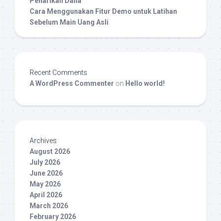
Penarikan Dana
Cara Menggunakan Fitur Demo untuk Latihan
Sebelum Main Uang Asli
Recent Comments
A WordPress Commenter
on
Hello world!
Archives
August 2026
July 2026
June 2026
May 2026
April 2026
March 2026
February 2026