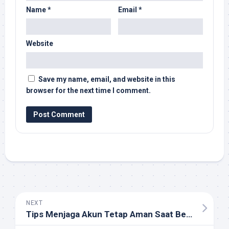
Name
*
Email
*
Website
Save my name, email, and website in this
browser for the next time I comment.
NEXT
Tips Menjaga Akun Tetap Aman Saat Bermain di Situs Gacor GigaCuan