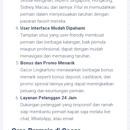
sesuai keinginan, seperti Singapore, Hongkong,
Sidney, Macau, dan lainnya. Fitur ini memudahkan
pemain dalam menyesuaikan taruhan dengan
pasaran favorit mereka.
User Interface Mudah Dipahami
Tampilan situs yang user-friendly membuat
pemain dari berbagai kalangan, baik pemula
maupun profesional, dapat dengan mudah
menavigasi dan memasang taruhan.
Bonus dan Promo Menarik
Gacor Lingkartoto menawarkan berbagai bonus
menarik seperti bonus deposit, cashback, dan
promo spesial lainnya yang dapat meningkatkan
peluang dan keuntungan pemain.
Layanan Pelanggan 24 Jam
Dukungan pelanggan yang responsif dan ramah
siap membantu pemain kapan saja melalui live
chat, WhatsApp, atau email.