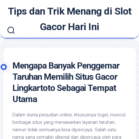
Skip
Tips dan Trik Menang di Slot
to
content
Gacor Hari Ini
Mengapa Banyak Penggemar
Taruhan Memilih Situs Gacor
Lingkartoto Sebagai Tempat
Utama
Dalam dunia perjudian online, khususnya togel, muncul
berbagai situs yang menawarkan layanan taruhan,
namun tidak semuanya bisa dipercaya. Salah satu
nama yang semakin dikenal dan dipercaya oleh para