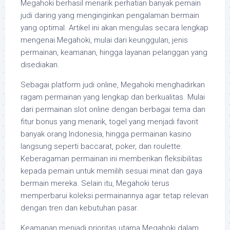
Megahoki berhasil menarik perhatian banyak pemain
judi daring yang menginginkan pengalaman bermain
yang optimal. Artikel ini akan mengulas secara lengkap
mengenai Megahoki, mulai dari keunggulan, jenis
permainan, keamanan, hingga layanan pelanggan yang
disediakan.
Sebagai platform judi online, Megahoki menghadirkan
ragam permainan yang lengkap dan berkualitas. Mulai
dari permainan slot online dengan berbagai tema dan
fitur bonus yang menarik, togel yang menjadi favorit
banyak orang Indonesia, hingga permainan kasino
langsung seperti baccarat, poker, dan roulette.
Keberagaman permainan ini memberikan fleksibilitas
kepada pemain untuk memilih sesuai minat dan gaya
bermain mereka. Selain itu, Megahoki terus
memperbarui koleksi permainannya agar tetap relevan
dengan tren dan kebutuhan pasar.
Keamanan menjadi prioritas utama Megahoki dalam