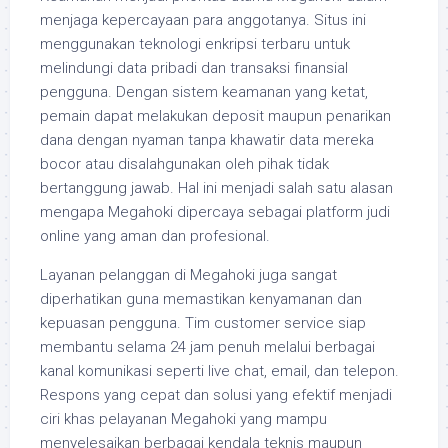
menjaga kepercayaan para anggotanya. Situs ini
menggunakan teknologi enkripsi terbaru untuk
melindungi data pribadi dan transaksi finansial
pengguna. Dengan sistem keamanan yang ketat,
pemain dapat melakukan deposit maupun penarikan
dana dengan nyaman tanpa khawatir data mereka
bocor atau disalahgunakan oleh pihak tidak
bertanggung jawab. Hal ini menjadi salah satu alasan
mengapa Megahoki dipercaya sebagai platform judi
online yang aman dan profesional.
Layanan pelanggan di Megahoki juga sangat
diperhatikan guna memastikan kenyamanan dan
kepuasan pengguna. Tim customer service siap
membantu selama 24 jam penuh melalui berbagai
kanal komunikasi seperti live chat, email, dan telepon.
Respons yang cepat dan solusi yang efektif menjadi
ciri khas pelayanan Megahoki yang mampu
menyelesaikan berbagai kendala teknis maupun