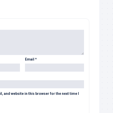
Email
*
 and website in this browser for the next time I