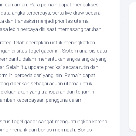
n dan aman. Para pemain dapat mengakses
, data angka terpercaya, serta live draw secara
a dan transaksi menjadi prioritas utama,
sa lebih percaya diri saat memasang taruhan.
ategi telah diterapkan untuk meningkatkan
n di situs togel gacor ini. Sistem analisis data
 membantu dalam menentukan angka-angka yang
. Selain itu, update prediksi secara rutin dan
rm ini berbeda dari yang lain. Pemain dapat
yang diberikan sebagai acuan utama untuk
olaan akun yang transparan dan terjamin
ambah kepercayaan pengguna dalam
situs togel gacor sangat menguntungkan karena
omo menarik dan bonus melimpah. Bonus