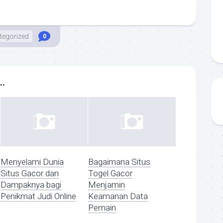
tegorized
0
..
Menyelami Dunia
Bagaimana Situs
Situs Gacor dan
Togel Gacor
Dampaknya bagi
Menjamin
Penikmat Judi Online
Keamanan Data
Pemain