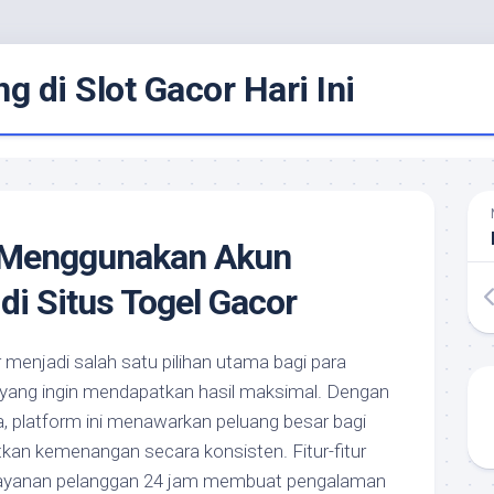
g di Slot Gacor Hari Ini
 Menggunakan Akun
 di Situs Togel Gacor
 menjadi salah satu pilihan utama bagi para
ne yang ingin mendapatkan hasil maksimal. Dengan
a, platform ini menawarkan peluang besar bagi
an kemenangan secara konsisten. Fitur-fitur
layanan pelanggan 24 jam membuat pengalaman