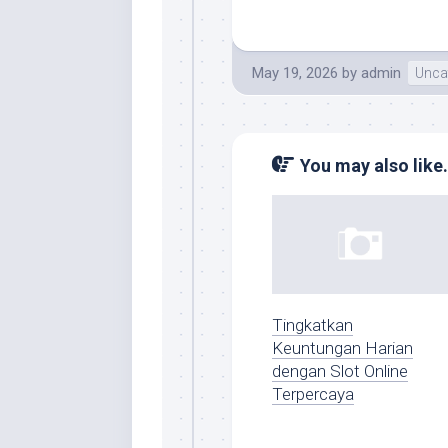
May 19, 2026
by
admin
Unca
You may also like.
Tingkatkan
Keuntungan Harian
dengan Slot Online
Terpercaya