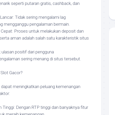
arik seperti putaran gratis, cashback, dan
 Lancar: Tidak sering mengalami lag
ang mengganggu pengalaman bermain.
 Cepat: Proses untuk melakukan deposit dan
serta aman adalah salah satu karakteristik situs
 ulasan positif dari pengguna
galaman sering menang di situs tersebut.
Slot Gacor?
or dapat meningkatkan peluang kemenangan
aktor:
Tinggi: Dengan RTP tinggi dan banyaknya fitur
tuk meraih kemenangan