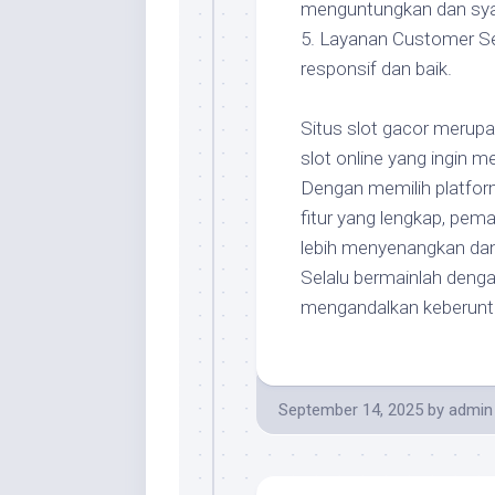
menguntungkan dan syar
5. Layanan Customer Ser
responsif dan baik.
Situs slot gacor merupa
slot online yang ingin
Dengan memilih platfor
fitur yang lengkap, pe
lebih menyenangkan da
Selalu bermainlah deng
mengandalkan keberun
September 14, 2025
by
admin