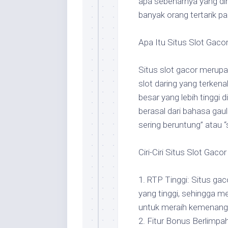
apa sebenarnya yang di
banyak orang tertarik pa
Apa Itu Situs Slot Gaco
Situs slot gacor merup
slot daring yang terke
besar yang lebih tinggi di
berasal dari bahasa gau
sering beruntung” atau 
Ciri-Ciri Situs Slot Gacor
1. RTP Tinggi: Situs ga
yang tinggi, sehingga 
untuk meraih kemenangan
2. Fitur Bonus Berlimpah