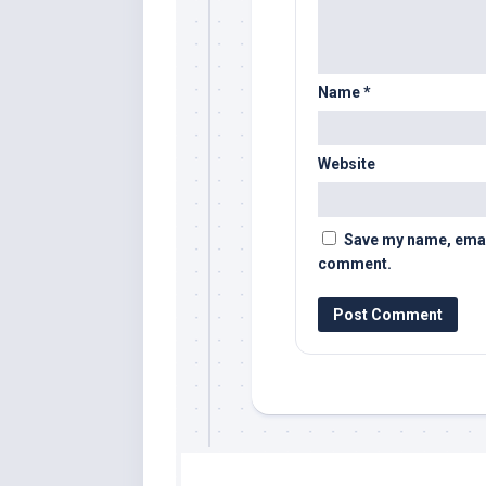
Name
*
Website
Save my name, email,
comment.