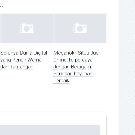
..
Serunya Dunia Digital
Megahoki: Situs Judi
yang Penuh Warna
Online Terpercaya
dan Tantangan
dengan Beragam
Fitur dan Layanan
Terbaik