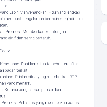
ebar.
ang Lebih Menyenangkan: Fitur yang lengkap
bil membuat pengalaman bermain menjadi lebih
kan.
dan Promosi: Memberikan keuntungan
ng aktif dan sering bertaruh.
 Gacor
n Keamanan: Pastikan situs tersebut terdaftar
ari badan terkait.
rmainan: Pilihlah situs yang memberikan RTP
inan yang menarik.
a: Ketahui pengalaman pemain lain
tus.
n Promosi: Pilih situs yang memberikan bonus