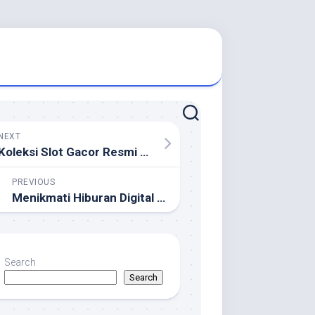
NEXT
Koleksi Slot Gacor Resmi Tanpa Batas untuk Semua Kalangan
PREVIOUS
Menikmati Hiburan Digital yang Seru dan Mengasyikkan di Era Modern
Search
Search