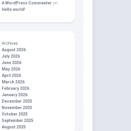
A WordPress Commenter
on
Hello world!
Archives
August 2026
July 2026
June 2026
May 2026
April 2026
March 2026
February 2026
January 2026
December 2025
November 2025
October 2025
September 2025
August 2025