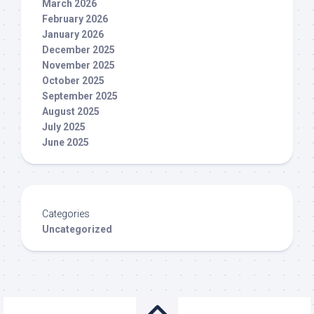
March 2026
February 2026
January 2026
December 2025
November 2025
October 2025
September 2025
August 2025
July 2025
June 2025
Categories
Uncategorized