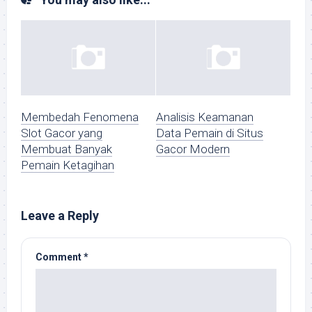
Membedah Fenomena
Analisis Keamanan
Slot Gacor yang
Data Pemain di Situs
Membuat Banyak
Gacor Modern
Pemain Ketagihan
Leave a Reply
Comment
*