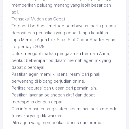
memberikan peluang menang yang lebih besar dan
adil.
Transaksi Mudah dan Cepat
Terdapat berbagai metode pembayaran serta proses
deposit dan penarikan yang cepat tanpa kesulitan.
Tips Memilih Agen Link Situs Slot Gacor Scatter Hitam
Terpercaya 2025
Untuk mengoptimalkan pengalaman bermain Anda,
berikut beberapa tips dalam memilih agen link yang
dapat dipercaya:
Pastikan agen memiliki lisensi resmi dari pihak
berwenang di bidang perjudian online.
Periksa reputasi dan ulasan dari pemain lain.
Pastikan layanan pelanggan aktif dan dapat
merespons dengan cepat.
Cari informasi tentang sistem keamanan serta metode
transaksi yang ditawarkan.
Pilih agen yang memberikan bonus dan promosi