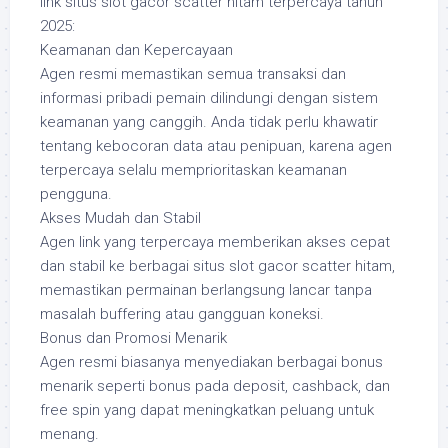
link situs slot gacor scatter hitam terpercaya tahun
2025:
Keamanan dan Kepercayaan
Agen resmi memastikan semua transaksi dan
informasi pribadi pemain dilindungi dengan sistem
keamanan yang canggih. Anda tidak perlu khawatir
tentang kebocoran data atau penipuan, karena agen
terpercaya selalu memprioritaskan keamanan
pengguna.
Akses Mudah dan Stabil
Agen link yang terpercaya memberikan akses cepat
dan stabil ke berbagai situs slot gacor scatter hitam,
memastikan permainan berlangsung lancar tanpa
masalah buffering atau gangguan koneksi.
Bonus dan Promosi Menarik
Agen resmi biasanya menyediakan berbagai bonus
menarik seperti bonus pada deposit, cashback, dan
free spin yang dapat meningkatkan peluang untuk
menang.