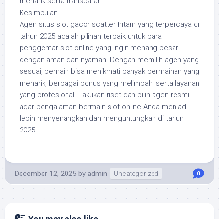
menarik serta transparan.
Kesimpulan
Agen situs slot gacor scatter hitam yang terpercaya di
tahun 2025 adalah pilihan terbaik untuk para
penggemar slot online yang ingin menang besar
dengan aman dan nyaman. Dengan memilih agen yang
sesuai, pemain bisa menikmati banyak permainan yang
menarik, berbagai bonus yang melimpah, serta layanan
yang profesional. Lakukan riset dan pilih agen resmi
agar pengalaman bermain slot online Anda menjadi
lebih menyenangkan dan menguntungkan di tahun
2025!
December 12, 2025
by
admin
Uncategorized
0
You may also like...