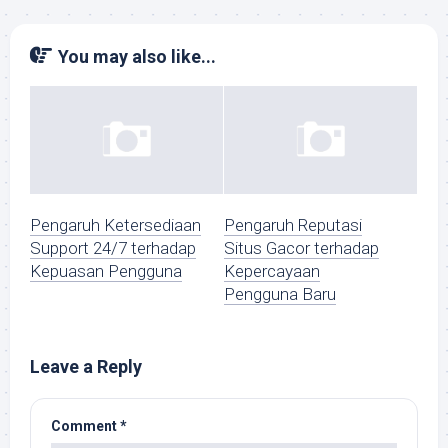
You may also like...
Pengaruh Ketersediaan
Pengaruh Reputasi
Support 24/7 terhadap
Situs Gacor terhadap
Kepuasan Pengguna
Kepercayaan
Pengguna Baru
Leave a Reply
Comment
*