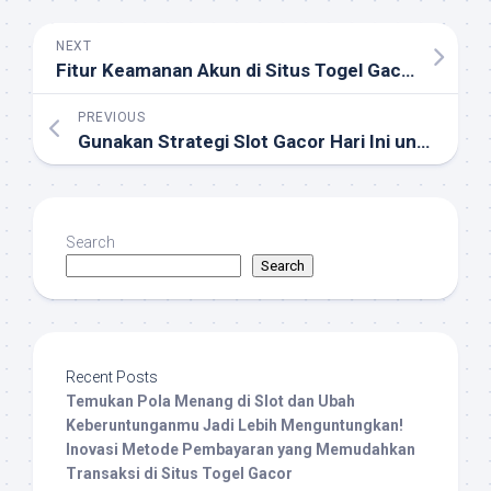
NEXT
Fitur Keamanan Akun di Situs Togel Gacor yang Harus Diketahui Pemain
PREVIOUS
Gunakan Strategi Slot Gacor Hari Ini untuk Mendapatkan Jackpot Lebih Mudah
Search
Search
Recent Posts
Temukan Pola Menang di Slot dan Ubah
Keberuntunganmu Jadi Lebih Menguntungkan!
Inovasi Metode Pembayaran yang Memudahkan
Transaksi di Situs Togel Gacor