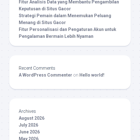
Fitur Analisis Data yang Membantu Pengambilan
Keputusan di Situs Gacor
Strategi Pemain dalam Menemukan Peluang
Menang di Situs Gacor
Fitur Personalisasi dan Pengaturan Akun untuk
Pengalaman Bermain Lebih Nyaman
Recent Comments
A WordPress Commenter
on
Hello world!
Archives
August 2026
July 2026
June 2026
May 2026