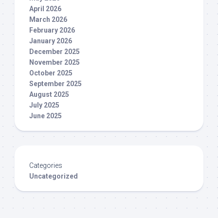
April 2026
March 2026
February 2026
January 2026
December 2025
November 2025
October 2025
September 2025
August 2025
July 2025
June 2025
Categories
Uncategorized