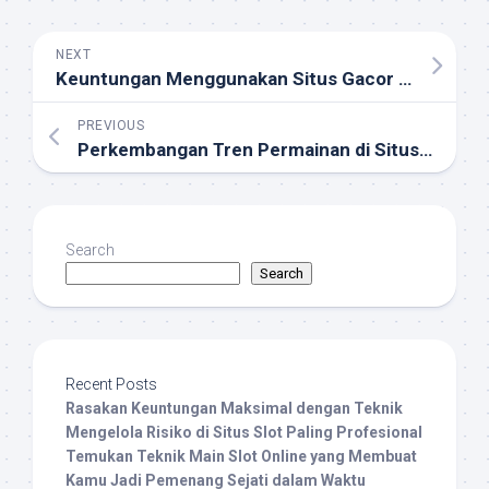
NEXT
Keuntungan Menggunakan Situs Gacor dengan Sistem Terbaru
PREVIOUS
Perkembangan Tren Permainan di Situs Gacor Tahun 2026
Search
Search
Recent Posts
Rasakan Keuntungan Maksimal dengan Teknik
Mengelola Risiko di Situs Slot Paling Profesional
Temukan Teknik Main Slot Online yang Membuat
Kamu Jadi Pemenang Sejati dalam Waktu