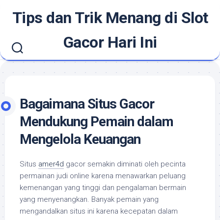
Skip
Tips dan Trik Menang di Slot
to
content
Gacor Hari Ini
Bagaimana Situs Gacor
Mendukung Pemain dalam
Mengelola Keuangan
Situs
amer4d
gacor semakin diminati oleh pecinta
permainan judi online karena menawarkan peluang
kemenangan yang tinggi dan pengalaman bermain
yang menyenangkan. Banyak pemain yang
mengandalkan situs ini karena kecepatan dalam