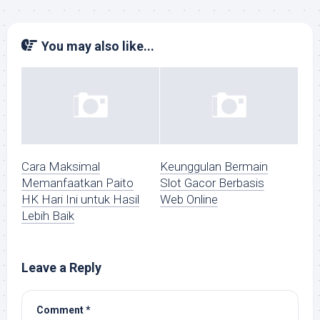
You may also like...
Cara Maksimal
Keunggulan Bermain
Memanfaatkan Paito
Slot Gacor Berbasis
HK Hari Ini untuk Hasil
Web Online
Lebih Baik
Leave a Reply
Comment
*