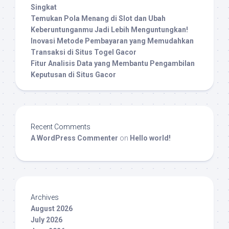
Singkat
Temukan Pola Menang di Slot dan Ubah
Keberuntunganmu Jadi Lebih Menguntungkan!
Inovasi Metode Pembayaran yang Memudahkan
Transaksi di Situs Togel Gacor
Fitur Analisis Data yang Membantu Pengambilan
Keputusan di Situs Gacor
Recent Comments
A WordPress Commenter
on
Hello world!
Archives
August 2026
July 2026