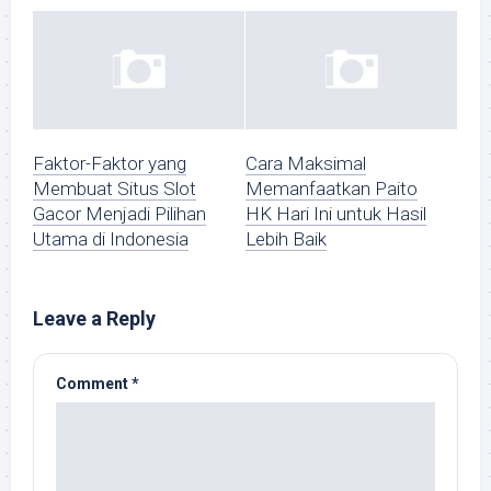
Faktor-Faktor yang
Cara Maksimal
Membuat Situs Slot
Memanfaatkan Paito
Gacor Menjadi Pilihan
HK Hari Ini untuk Hasil
Utama di Indonesia
Lebih Baik
Leave a Reply
Comment
*