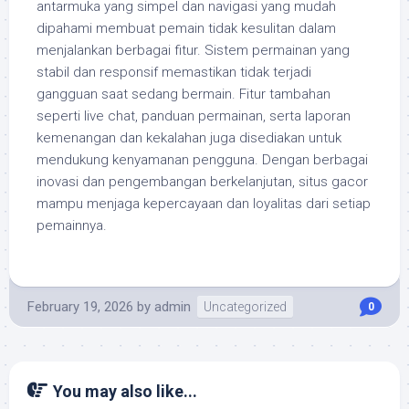
antarmuka yang simpel dan navigasi yang mudah
dipahami membuat pemain tidak kesulitan dalam
menjalankan berbagai fitur. Sistem permainan yang
stabil dan responsif memastikan tidak terjadi
gangguan saat sedang bermain. Fitur tambahan
seperti live chat, panduan permainan, serta laporan
kemenangan dan kekalahan juga disediakan untuk
mendukung kenyamanan pengguna. Dengan berbagai
inovasi dan pengembangan berkelanjutan, situs gacor
mampu menjaga kepercayaan dan loyalitas dari setiap
pemainnya.
February 19, 2026
by
admin
Uncategorized
0
You may also like...