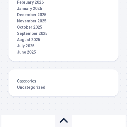
February 2026
January 2026
December 2025
November 2025
October 2025
September 2025
August 2025
July 2025
June 2025
Categories
Uncategorized