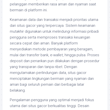
pelanggan memberikan rasa aman dan nyaman saat
bermain di platform ini.
Keamanan data dan transaksi menjadi prioritas utama
dari situs gacor yang terpercaya. Sistem keamanan
mutakhir digunakan untuk melindungi informasi pribadi
pengguna serta memproses transaksi keuangan
secara cepat dan aman. Banyak platform
menyediakan metode pembayaran yang beragam,
mulai dari transfer bank, e-wallet, hingga pulsa. Proses
deposit dan penarikan pun dilakukan dengan prosedur
yang transparan dan tanpa ribet. Dengan
mengutamakan perlindungan data, situs gacor
menciptakan lingkungan bermain yang nyaman dan
aman bagi seluruh pemain dari berbagai latar
belakang.
Pengalaman pengguna yang optimal menjadi fokus
utama dari situs gacor berkualitas tinggi. Desain