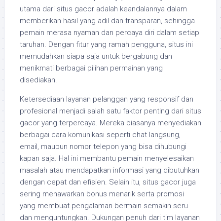
utama dari situs gacor adalah keandalannya dalam
memberikan hasil yang adil dan transparan, sehingga
pemain merasa nyaman dan percaya diri dalam setiap
taruhan. Dengan fitur yang ramah pengguna, situs ini
memudahkan siapa saja untuk bergabung dan
menikmati berbagai pilihan permainan yang
disediakan.
Ketersediaan layanan pelanggan yang responsif dan
profesional menjadi salah satu faktor penting dari situs
gacor yang terpercaya. Mereka biasanya menyediakan
berbagai cara komunikasi seperti chat langsung,
email, maupun nomor telepon yang bisa dihubungi
kapan saja. Hal ini membantu pemain menyelesaikan
masalah atau mendapatkan informasi yang dibutuhkan
dengan cepat dan efisien. Selain itu, situs gacor juga
sering menawarkan bonus menarik serta promosi
yang membuat pengalaman bermain semakin seru
dan menguntungkan. Dukungan penuh dari tim layanan