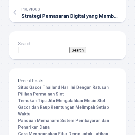
PREVIOUS
Strategi Pemasaran Digital yang Membuat Situs Gacor Makin Dikenal
Search
Search
Recent Posts
Situs Gacor Thailand Hari Ini Dengan Ratusan
Pilihan Permainan Slot
Temukan Tips Jitu Mengalahkan Mesin Slot
Gacor dan Raup Keuntungan Melimpah Setiap
Waktu
Panduan Memahami Sistem Pembayaran dan
Penarikan Dana
Cara Menggunakan Fitur Demo untuk Latihan