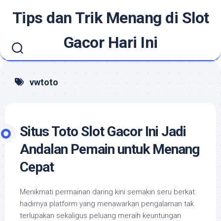
Skip
Tips dan Trik Menang di Slot
to
content
Gacor Hari Ini
vwtoto
Situs Toto Slot Gacor Ini Jadi
Andalan Pemain untuk Menang
Cepat
Menikmati permainan daring kini semakin seru berkat
hadirnya platform yang menawarkan pengalaman tak
terlupakan sekaligus peluang meraih keuntungan