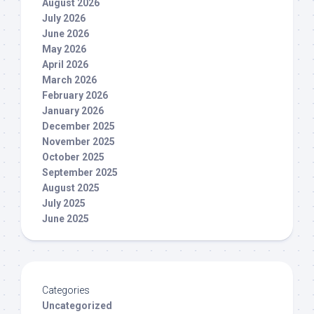
August 2026
July 2026
June 2026
May 2026
April 2026
March 2026
February 2026
January 2026
December 2025
November 2025
October 2025
September 2025
August 2025
July 2025
June 2025
Categories
Uncategorized