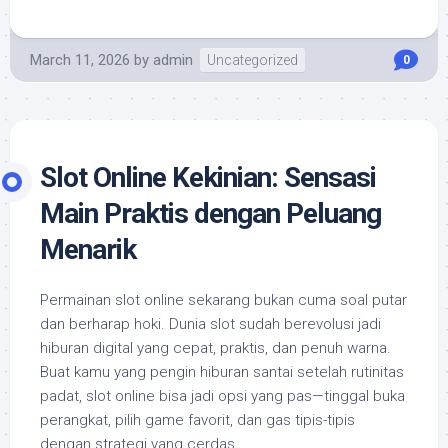
March 11, 2026
by
admin
Uncategorized
0
Slot Online Kekinian: Sensasi
Main Praktis dengan Peluang
Menarik
Permainan slot online sekarang bukan cuma soal putar
dan berharap hoki. Dunia slot sudah berevolusi jadi
hiburan digital yang cepat, praktis, dan penuh warna.
Buat kamu yang pengin hiburan santai setelah rutinitas
padat, slot online bisa jadi opsi yang pas—tinggal buka
perangkat, pilih game favorit, dan gas tipis-tipis
dengan strategi yang cerdas.