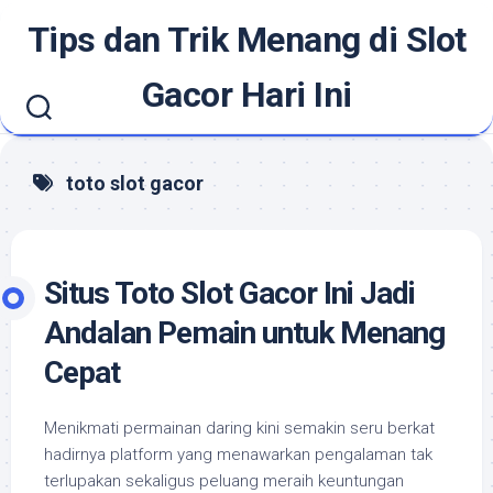
Skip
Tips dan Trik Menang di Slot
to
content
Gacor Hari Ini
toto slot gacor
Situs Toto Slot Gacor Ini Jadi
Andalan Pemain untuk Menang
Cepat
Menikmati permainan daring kini semakin seru berkat
hadirnya platform yang menawarkan pengalaman tak
terlupakan sekaligus peluang meraih keuntungan