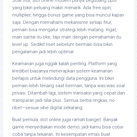
Soal fitur, slot online modern punya segudang opsi
yang bikin peluang makin menarik. Ada free spin,
multiplier, hingga bonus game yang bisa muncul kapan
saja. Dengan memahami mekanisme setiap fitur,
pemain bisa mengatur strategi lebih matang. Ingat,
main santai itu oke, tapi main dengan pemahaman itu
level up. Sedikit riset sebelum bermain bisa bikin
pengalaman jadi lebih optimal.
Keamanan juga nggak kalah penting. Platform yang
kredibel biasanya menerapkan sistem keamanan
berlapis untuk melindungi data pengguna. Ini bikin
pemain lebih tenang saat bermain, tanpa was-was soal
privasi. Ditambah lagi, sistem transaksi yang cepat dan
transparan jadi nilai plus. Semua serba ringkas, no
ribet—sesuai vibe digital sekarang.
Buat pemula, slot online juga ramah banget. Banyak
game menyediakan mode demo, jadi kamu bisa coba-
coba tanpa tekanan. Ini kesempatan emas buat