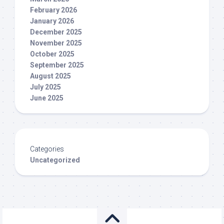
February 2026
January 2026
December 2025
November 2025
October 2025
September 2025
August 2025
July 2025
June 2025
Categories
Uncategorized