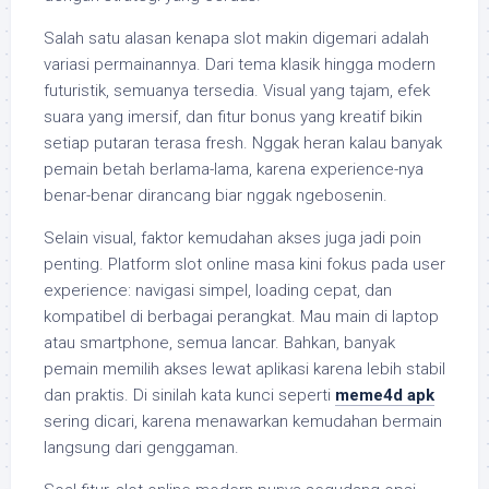
Salah satu alasan kenapa slot makin digemari adalah
variasi permainannya. Dari tema klasik hingga modern
futuristik, semuanya tersedia. Visual yang tajam, efek
suara yang imersif, dan fitur bonus yang kreatif bikin
setiap putaran terasa fresh. Nggak heran kalau banyak
pemain betah berlama-lama, karena experience-nya
benar-benar dirancang biar nggak ngebosenin.
Selain visual, faktor kemudahan akses juga jadi poin
penting. Platform slot online masa kini fokus pada user
experience: navigasi simpel, loading cepat, dan
kompatibel di berbagai perangkat. Mau main di laptop
atau smartphone, semua lancar. Bahkan, banyak
pemain memilih akses lewat aplikasi karena lebih stabil
dan praktis. Di sinilah kata kunci seperti
meme4d apk
sering dicari, karena menawarkan kemudahan bermain
langsung dari genggaman.