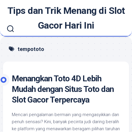
Skip
Tips dan Trik Menang di Slot
to
content
Gacor Hari Ini
tempototo
Menangkan Toto 4D Lebih
Mudah dengan Situs Toto dan
Slot Gacor Terpercaya
Mencari pengalaman bermain yang mengasyikkan dan
penuh sensasi? Kini, banyak pecinta judi daring beralih
ke platform yang menawarkan beragam pilihan taruhan