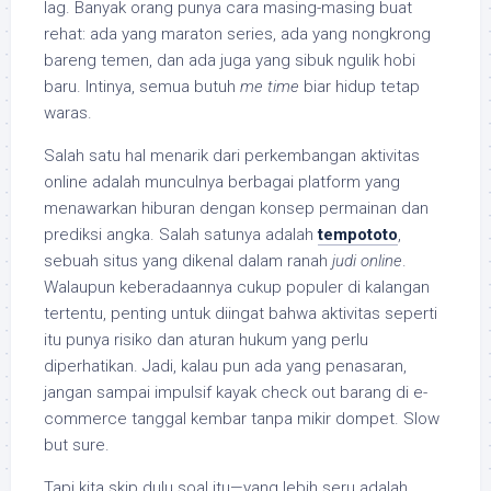
lag. Banyak orang punya cara masing-masing buat
rehat: ada yang maraton series, ada yang nongkrong
bareng temen, dan ada juga yang sibuk ngulik hobi
baru. Intinya, semua butuh
me time
biar hidup tetap
waras.
Salah satu hal menarik dari perkembangan aktivitas
online adalah munculnya berbagai platform yang
menawarkan hiburan dengan konsep permainan dan
prediksi angka. Salah satunya adalah
tempototo
,
sebuah situs yang dikenal dalam ranah
judi online
.
Walaupun keberadaannya cukup populer di kalangan
tertentu, penting untuk diingat bahwa aktivitas seperti
itu punya risiko dan aturan hukum yang perlu
diperhatikan. Jadi, kalau pun ada yang penasaran,
jangan sampai impulsif kayak check out barang di e-
commerce tanggal kembar tanpa mikir dompet. Slow
but sure.
Tapi kita skip dulu soal itu—yang lebih seru adalah