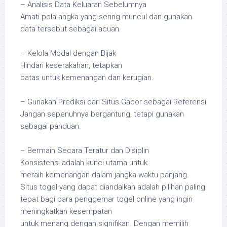
– Analisis Data Keluaran Sebelumnya
Amati pola angka yang sering muncul dan gunakan
data tersebut sebagai acuan.
– Kelola Modal dengan Bijak
Hindari keserakahan, tetapkan
batas untuk kemenangan dan kerugian.
– Gunakan Prediksi dari Situs Gacor sebagai Referensi
Jangan sepenuhnya bergantung, tetapi gunakan
sebagai panduan.
– Bermain Secara Teratur dan Disiplin
Konsistensi adalah kunci utama untuk
meraih kemenangan dalam jangka waktu panjang.
Situs togel yang dapat diandalkan adalah pilihan paling
tepat bagi para penggemar togel online yang ingin
meningkatkan kesempatan
untuk menang dengan signifikan. Dengan memilih