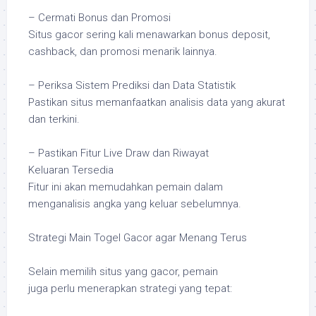
– Cermati Bonus dan Promosi
Situs gacor sering kali menawarkan bonus deposit,
cashback, dan promosi menarik lainnya.
– Periksa Sistem Prediksi dan Data Statistik
Pastikan situs memanfaatkan analisis data yang akurat
dan terkini.
– Pastikan Fitur Live Draw dan Riwayat
Keluaran Tersedia
Fitur ini akan memudahkan pemain dalam
menganalisis angka yang keluar sebelumnya.
Strategi Main Togel Gacor agar Menang Terus
Selain memilih situs yang gacor, pemain
juga perlu menerapkan strategi yang tepat: