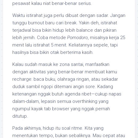
pesawat kalau niat benar-benar serius.
Waktu istirahat juga perlu dibuat dengan sadar. Jangan
tunggu burnout baru cari break. Yakin deh, istirahat
terjadwal bisa bikin hidup lebih balance dan pikiran
lebih jernih. Coba metode
Pomodoro
, misalnya kerja 25
menit lalu istirahat 5 menit. Keliatannya sepele, tapi
hasilnya bisa bikin otak berterima kasih.
Kalau sudah masuk ke zona santai, manfaatkan
dengan aktivitas yang benar-benar membuat kamu
recharge: baca buku, olahraga ringan, atau sekadar
duduk sambil ngopi ditemani angin sore. Kadang
ketenangan nggak butuh agenda ribet—cukup napas
dalam-dalam, lepasin semua overthinking yang
ngumpul kayak tab browser yang nggak pernah
ditutup.
Pada akhirnya, hidup itu soal ritme. Kita yang
menentukan tempo, bukan sebaliknya. Mau cepat atau