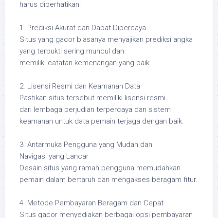
harus diperhatikan:
1. Prediksi Akurat dan Dapat Dipercaya
Situs yang gacor biasanya menyajikan prediksi angka
yang terbukti sering muncul dan
memiliki catatan kemenangan yang baik.
2. Lisensi Resmi dan Keamanan Data
Pastikan situs tersebut memiliki lisensi resmi
dari lembaga perjudian terpercaya dan sistem
keamanan untuk data pemain terjaga dengan baik.
3. Antarmuka Pengguna yang Mudah dan
Navigasi yang Lancar
Desain situs yang ramah pengguna memudahkan
pemain dalam bertaruh dan mengakses beragam fitur.
4. Metode Pembayaran Beragam dan Cepat
Situs gacor menyediakan berbagai opsi pembayaran