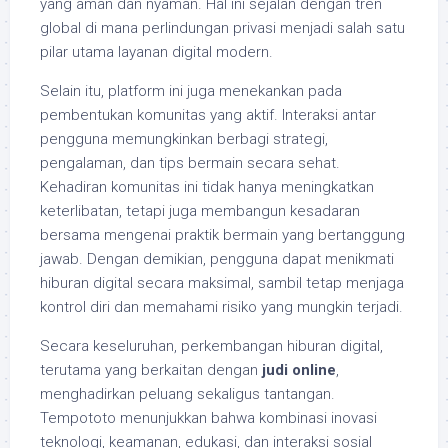
yang aman dan nyaman. Hal ini sejalan dengan tren
global di mana perlindungan privasi menjadi salah satu
pilar utama layanan digital modern.
Selain itu, platform ini juga menekankan pada
pembentukan komunitas yang aktif. Interaksi antar
pengguna memungkinkan berbagi strategi,
pengalaman, dan tips bermain secara sehat.
Kehadiran komunitas ini tidak hanya meningkatkan
keterlibatan, tetapi juga membangun kesadaran
bersama mengenai praktik bermain yang bertanggung
jawab. Dengan demikian, pengguna dapat menikmati
hiburan digital secara maksimal, sambil tetap menjaga
kontrol diri dan memahami risiko yang mungkin terjadi.
Secara keseluruhan, perkembangan hiburan digital,
terutama yang berkaitan dengan
judi online
,
menghadirkan peluang sekaligus tantangan.
Tempototo menunjukkan bahwa kombinasi inovasi
teknologi, keamanan, edukasi, dan interaksi sosial