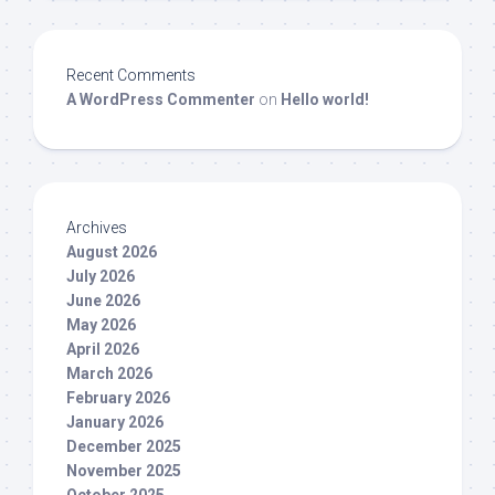
Recent Comments
A WordPress Commenter
on
Hello world!
Archives
August 2026
July 2026
June 2026
May 2026
April 2026
March 2026
February 2026
January 2026
December 2025
November 2025