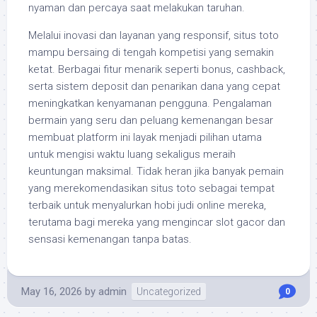
nyaman dan percaya saat melakukan taruhan.
Melalui inovasi dan layanan yang responsif, situs toto
mampu bersaing di tengah kompetisi yang semakin
ketat. Berbagai fitur menarik seperti bonus, cashback,
serta sistem deposit dan penarikan dana yang cepat
meningkatkan kenyamanan pengguna. Pengalaman
bermain yang seru dan peluang kemenangan besar
membuat platform ini layak menjadi pilihan utama
untuk mengisi waktu luang sekaligus meraih
keuntungan maksimal. Tidak heran jika banyak pemain
yang merekomendasikan situs toto sebagai tempat
terbaik untuk menyalurkan hobi judi online mereka,
terutama bagi mereka yang mengincar slot gacor dan
sensasi kemenangan tanpa batas.
May 16, 2026
by
admin
Uncategorized
0