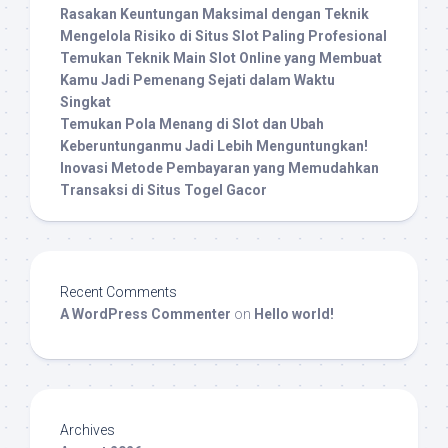
Rasakan Keuntungan Maksimal dengan Teknik
Mengelola Risiko di Situs Slot Paling Profesional
Temukan Teknik Main Slot Online yang Membuat
Kamu Jadi Pemenang Sejati dalam Waktu
Singkat
Temukan Pola Menang di Slot dan Ubah
Keberuntunganmu Jadi Lebih Menguntungkan!
Inovasi Metode Pembayaran yang Memudahkan
Transaksi di Situs Togel Gacor
Recent Comments
A WordPress Commenter
on
Hello world!
Archives