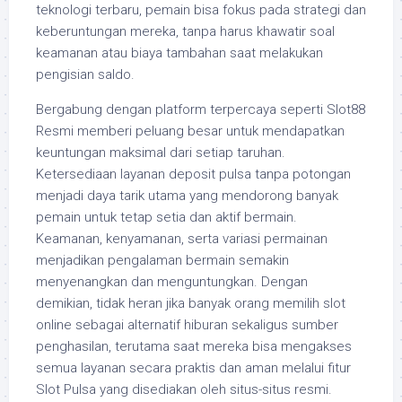
teknologi terbaru, pemain bisa fokus pada strategi dan
keberuntungan mereka, tanpa harus khawatir soal
keamanan atau biaya tambahan saat melakukan
pengisian saldo.
Bergabung dengan platform terpercaya seperti Slot88
Resmi memberi peluang besar untuk mendapatkan
keuntungan maksimal dari setiap taruhan.
Ketersediaan layanan deposit pulsa tanpa potongan
menjadi daya tarik utama yang mendorong banyak
pemain untuk tetap setia dan aktif bermain.
Keamanan, kenyamanan, serta variasi permainan
menjadikan pengalaman bermain semakin
menyenangkan dan menguntungkan. Dengan
demikian, tidak heran jika banyak orang memilih slot
online sebagai alternatif hiburan sekaligus sumber
penghasilan, terutama saat mereka bisa mengakses
semua layanan secara praktis dan aman melalui fitur
Slot Pulsa yang disediakan oleh situs-situs resmi.