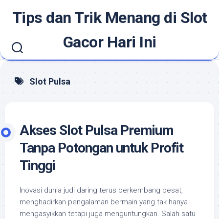
Skip
Tips dan Trik Menang di Slot
to
content
Gacor Hari Ini
Slot Pulsa
Akses Slot Pulsa Premium
Tanpa Potongan untuk Profit
Tinggi
Inovasi dunia judi daring terus berkembang pesat,
menghadirkan pengalaman bermain yang tak hanya
mengasyikkan tetapi juga menguntungkan. Salah satu