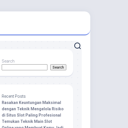
Search
Search
Recent Posts
Rasakan Keuntungan Maksimal
dengan Teknik Mengelola Risiko
di Situs Slot Paling Profesional
Temukan Teknik Main Slot
Online yang Membuat Kamu Jadi