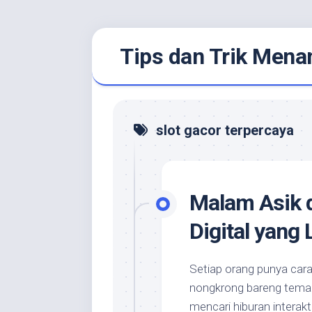
Skip
Tips dan Trik Menan
to
content
slot gacor terpercaya
Malam Asik 
Digital yang
Setiap orang punya car
nongkrong bareng teman
mencari hiburan interakti