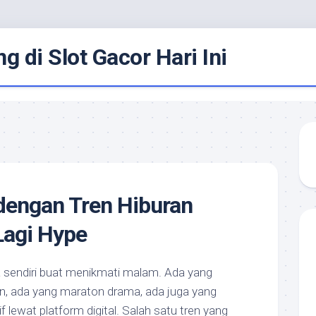
g di Slot Gacor Hari Ini
dengan Tren Hiburan
 Lagi Hype
a sendiri buat menikmati malam. Ada yang
, ada yang maraton drama, ada juga yang
f lewat platform digital. Salah satu tren yang