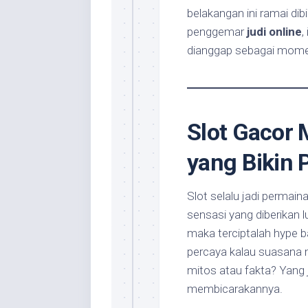
belakangan ini ramai di
penggemar
judi online
,
dianggap sebagai momen
Slot Gacor 
yang Bikin 
Slot selalu jadi permai
sensasi yang diberikan 
maka terciptalah hype b
percaya kalau suasana m
mitos atau fakta? Yang
membicarakannya.