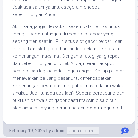
tidak ada salahnya untuk segera mencoba
keberuntungan Anda.
Akhir kata, jangan lewatkan kesempatan emas untuk
menguji keberuntungan di mesin slot gacor yang
sedang tren saat ini. Pilih situs slot gacor terbaru dan
manfaatkan slot gacor hari ini depo 5k untuk meraih
kemenangan maksimal. Dengan strategi yang tepat
dan keberuntungan di pihak Anda, meraih jackpot
besar bukan lagi sekadar angan-angan. Setiap putaran
menawarkan peluang besar untuk mendapatkan
kemenangan besar dan mengubah nasib dalam waktu
singkat. Jadi, tunggu apa lagi? Segera bergabung dan
buktikan bahwa slot gacor pasti maxwin bisa diraih
oleh siapa saja yang beruntung dan berstrategi tepat.
February 19, 2026
by
admin
Uncategorized
0