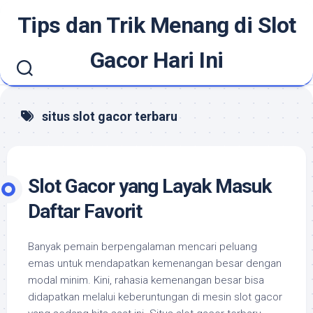
Skip
Tips dan Trik Menang di Slot
to
content
Gacor Hari Ini
situs slot gacor terbaru
Slot Gacor yang Layak Masuk
Daftar Favorit
Banyak pemain berpengalaman mencari peluang
emas untuk mendapatkan kemenangan besar dengan
modal minim. Kini, rahasia kemenangan besar bisa
didapatkan melalui keberuntungan di mesin slot gacor