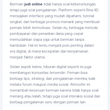
Bermain
judi online
tidak hanya soal keberuntungan,
tetapi juga soal pengalaman. Platform seperti Rina 4D
menyajikan interface yang mudah dipahami, tutorial
singkat, dan berbagai promosi menarik yang membuat
pemain lebih termotivasi. Selain itu, berbagai metode
pembayaran dan penarikan dana yang cepat
memudahkan siapa saja untuk bermain tanpa
hambatan. Hal ini tentu menjadi poin penting dalam
era digital, di mana kecepatan dan kenyamanan
menjadi faktor utama.
Selain aspek teknis, hiburan digital seperti ini juga
membangun komunitas tersendiri. Pemain bisa
berbagi tips, strategi, dan pengalaman mereka, baik
melalui forum maupun media sosial. Atmosfer ini
menambah keseruan bermain karena tidak hanya soal
menang atau kalah, tetapi juga soal interaksi sosial dan
berbagi pengalaman seru dengan pemain lain.