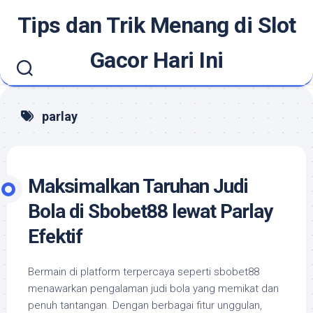
Skip
Tips dan Trik Menang di Slot
to
content
Gacor Hari Ini
parlay
Maksimalkan Taruhan Judi
Bola di Sbobet88 lewat Parlay
Efektif
Bermain di platform terpercaya seperti sbobet88
menawarkan pengalaman judi bola yang memikat dan
penuh tantangan. Dengan berbagai fitur unggulan,