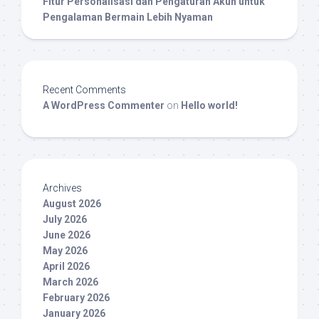
Fitur Personalisasi dan Pengaturan Akun untuk
Pengalaman Bermain Lebih Nyaman
Recent Comments
A WordPress Commenter
on
Hello world!
Archives
August 2026
July 2026
June 2026
May 2026
April 2026
March 2026
February 2026
January 2026