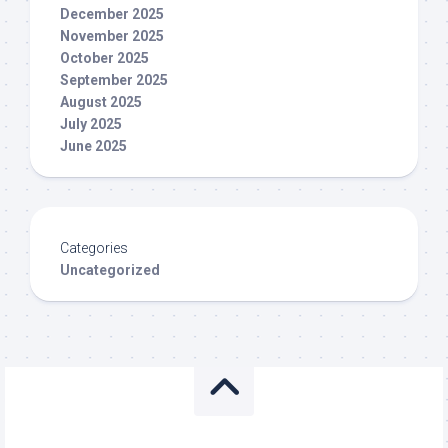
December 2025
November 2025
October 2025
September 2025
August 2025
July 2025
June 2025
Categories
Uncategorized