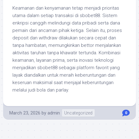
Keamanan dan kenyamanan tetap menjadi prioritas
utama dalam setiap transaksi di sbobet88. Sistem
enkripsi canggih melindungi data pribadi serta dana
pemain dari ancaman pihak ketiga. Selain itu, proses
deposit dan withdraw dilakukan secara cepat dan
tanpa hambatan, memungkinkan bettor menjalankan
aktivitas taruhan tanpa khawatir tertunda. Kombinasi
keamanan, layanan prima, serta inovasi teknologi
menjadikan sbobet88 sebagai platform favorit yang
layak diandalkan untuk meraih keberuntungan dan
keseruan maksimal saat menjajal keberuntungan
melalui judi bola dan parlay.
March 23, 2026
by
admin
Uncategorized
0