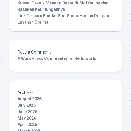
Kuasai Teknik Menang Besar di Slot Online dan
Rasakan Keuntungannya
Link Terbaru Bandar Slot Gacor Hari Ini Dengan
Layanan Optimal
Recent Comments
A WordPress Commenter
on
Hello world!
Archives
August 2026
July 2026
June 2026
May 2026
April 2026