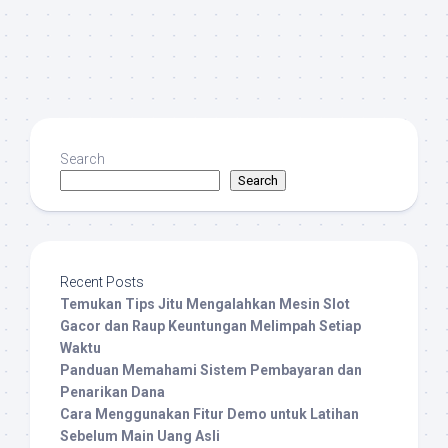
Search
Search
Recent Posts
Temukan Tips Jitu Mengalahkan Mesin Slot
Gacor dan Raup Keuntungan Melimpah Setiap
Waktu
Panduan Memahami Sistem Pembayaran dan
Penarikan Dana
Cara Menggunakan Fitur Demo untuk Latihan
Sebelum Main Uang Asli