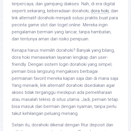
terpercaya, dan gampang diakses. Nah, di era digital
seperti sekarang, keberadaan dorahoki,
dora hoki
, dan
link alternatif dorahoki menjadi solusi praktis buat para
pecinta game slot dan togel online. Mereka ingin
pengalaman bermain yang lancar, tanpa hambatan,
dan tentunya aman dari risiko penipuan.
Kenapa harus memilih dorahoki? Banyak yang bilang,
dora hoki menawarkan layanan lengkap dan user-
friendly. Dengan sistem login dorahoki yang simpel,
pemain bisa langsung mengakses berbagai
permainan favorit mereka kapan saja dan di mana saja.
Yang menarik, link alternatif dorahoki disediakan agar
akses tidak terganggu meskipun ada pemeliharaan
atau masalah teknis di situs utama. Jadi, pemain tetap
bisa masuk dan bermain dengan nyaman, tanpa perlu
takut kehilangan peluang menang.
Selain itu, dorahoki dikenal dengan fitur deposit dan