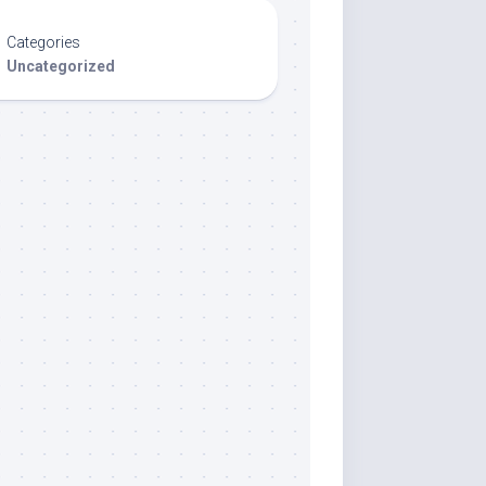
Categories
Uncategorized