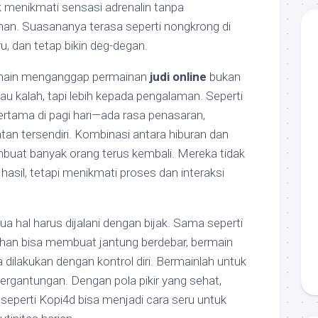
 menikmati sensasi adrenalin tanpa
n. Suasananya terasa seperti nongkrong di
u, dan tetap bikin deg-degan.
emain menganggap permainan
judi online
bukan
u kalah, tapi lebih kepada pengalaman. Seperti
rtama di pagi hari—ada rasa penasaran,
tan tersendiri. Kombinasi antara hiburan dan
mbuat banyak orang terus kembali. Mereka tidak
sil, tetapi menikmati proses dan interaksi
a hal harus dijalani dengan bijak. Sama seperti
ihan bisa membuat jantung berdebar, bermain
a dilakukan dengan kontrol diri. Bermainlah untuk
tergantungan. Dengan pola pikir yang sehat,
seperti Kopi4d bisa menjadi cara seru untuk