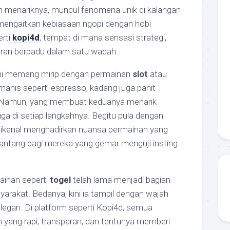
ah menariknya, muncul fenomena unik di kalangan
engaitkan kebiasaan ngopi dengan hobi
erti
kopi4d
, tempat di mana sensasi strategi,
uran berpadu dalam satu wadah.
up ini memang mirip dengan permainan
slot
atau
manis seperti espresso, kadang juga pahit
a. Namun, yang membuat keduanya menarik
uga di setiap langkahnya. Begitu pula dengan
 dikenal menghadirkan nuansa permainan yang
nantang bagi mereka yang gemar menguji insting
mainan seperti
togel
telah lama menjadi bagian
yarakat. Bedanya, kini ia tampil dengan wajah
legan. Di platform seperti Kopi4d, semua
 yang rapi, transparan, dan tentunya memberi