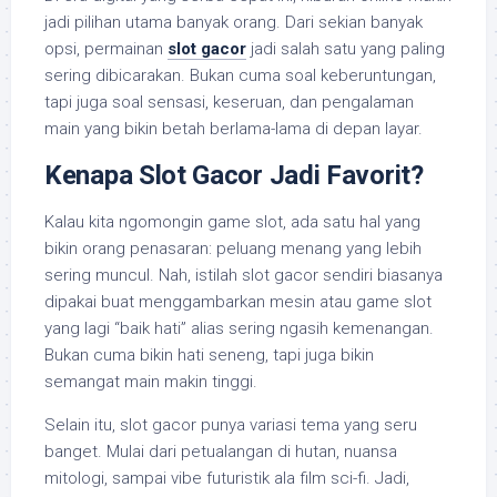
jadi pilihan utama banyak orang. Dari sekian banyak
opsi, permainan
slot gacor
jadi salah satu yang paling
sering dibicarakan. Bukan cuma soal keberuntungan,
tapi juga soal sensasi, keseruan, dan pengalaman
main yang bikin betah berlama-lama di depan layar.
Kenapa Slot Gacor Jadi Favorit?
Kalau kita ngomongin game slot, ada satu hal yang
bikin orang penasaran: peluang menang yang lebih
sering muncul. Nah, istilah slot gacor sendiri biasanya
dipakai buat menggambarkan mesin atau game slot
yang lagi “baik hati” alias sering ngasih kemenangan.
Bukan cuma bikin hati seneng, tapi juga bikin
semangat main makin tinggi.
Selain itu, slot gacor punya variasi tema yang seru
banget. Mulai dari petualangan di hutan, nuansa
mitologi, sampai vibe futuristik ala film sci-fi. Jadi,