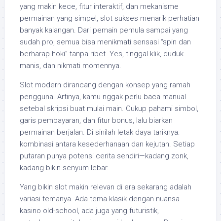
yang makin kece, fitur interaktif, dan mekanisme
permainan yang simpel, slot sukses menarik perhatian
banyak kalangan. Dari pemain pemula sampai yang
sudah pro, semua bisa menikmati sensasi “spin dan
berharap hoki” tanpa ribet. Yes, tinggal klik, duduk
manis, dan nikmati momennya.
Slot modern dirancang dengan konsep yang ramah
pengguna. Artinya, kamu nggak perlu baca manual
setebal skripsi buat mulai main. Cukup pahami simbol,
garis pembayaran, dan fitur bonus, lalu biarkan
permainan berjalan. Di sinilah letak daya tariknya:
kombinasi antara kesederhanaan dan kejutan. Setiap
putaran punya potensi cerita sendiri—kadang zonk,
kadang bikin senyum lebar.
Yang bikin slot makin relevan di era sekarang adalah
variasi temanya. Ada tema klasik dengan nuansa
kasino old-school, ada juga yang futuristik,