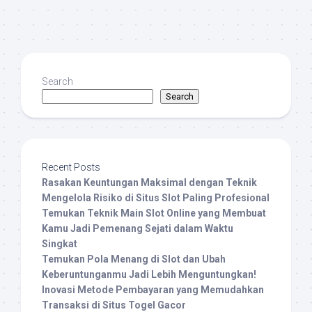
Search
Search
Recent Posts
Rasakan Keuntungan Maksimal dengan Teknik
Mengelola Risiko di Situs Slot Paling Profesional
Temukan Teknik Main Slot Online yang Membuat
Kamu Jadi Pemenang Sejati dalam Waktu
Singkat
Temukan Pola Menang di Slot dan Ubah
Keberuntunganmu Jadi Lebih Menguntungkan!
Inovasi Metode Pembayaran yang Memudahkan
Transaksi di Situs Togel Gacor