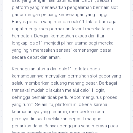
satu yang tengah naik daun adalah calo11, sebuah
platform yang menawarkan pengalaman bermain slot
gacor dengan peluang kemenangan yang tinggi.
Banyak pemain yang mencari calo11 link terbaru agar
dapat mengakses permainan favorit mereka tanpa
hambatan. Dengan kemudahan akses dan fitur
lengkap, calo11 menjadi pilihan utama bagi mereka
yang ingin merasakan sensasi kemenangan besar
secara cepat dan aman.
Keunggulan utama dari calo11 terletak pada
kemampuannya menyajikan permainan slot gacor yang
selalu memberikan peluang menang besar. Berbagai
transaksi mudah dilakukan melalui calo11 login,
sehingga pemain tidak perlu repot mengurus proses
yang rumit. Selain itu, platform ini dikenal karena
keamanannya yang terjamin, memberikan rasa
percaya diri saat melakukan deposit maupun
penarikan dana. Banyak pengguna yang merasa puas