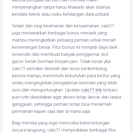
karena pengalaman bermain mereka makin
menyenangkan tanpa harus khawatir akan adanya
kendala teknis atau risiko kehilangan data pribadi.
Selain dari segi keamanan dan kenyamanan, calo11
juga menawarkan berbagai bonus menarik yang
mampu meningkatkan peluang pemain untuk meraih
kemenangan besar. Fitur bonus ini menjadi daya tarik
tersendiri dan membuat banyak penggemar slot
gacor betah bermain berjam-jam. Tidak heran jika
calo11 semakin diminati dan terus berkembang,
karena mampu memenuhi kebutuhan para bettor yang
selalu menginginkan pengalaman bermain yang lebih
seru dan menguntungkan. Update
calo11 link
terbaru
pun rutin disediakan agar akses tetap lancar dan tanpa
gangguan, sehingga pemain tetap bisa menikmati
permainan kapan saja dan di mana saja.
Bagi mereka yang ingin mencoba keberuntungan
secara langsung, calo11 menyediakan berbagai fitur