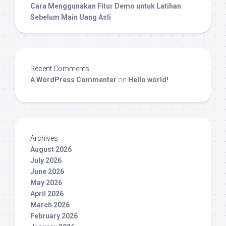
Cara Menggunakan Fitur Demo untuk Latihan
Sebelum Main Uang Asli
Recent Comments
A WordPress Commenter
on
Hello world!
Archives
August 2026
July 2026
June 2026
May 2026
April 2026
March 2026
February 2026