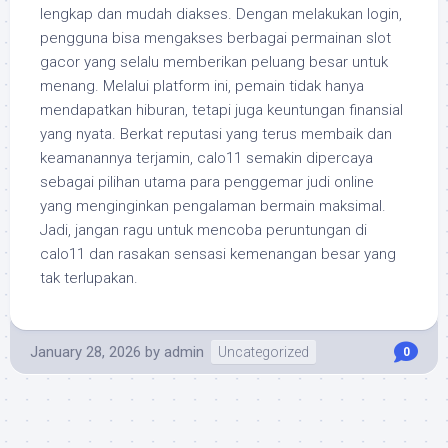
lengkap dan mudah diakses. Dengan melakukan login,
pengguna bisa mengakses berbagai permainan slot
gacor yang selalu memberikan peluang besar untuk
menang. Melalui platform ini, pemain tidak hanya
mendapatkan hiburan, tetapi juga keuntungan finansial
yang nyata. Berkat reputasi yang terus membaik dan
keamanannya terjamin, calo11 semakin dipercaya
sebagai pilihan utama para penggemar judi online
yang menginginkan pengalaman bermain maksimal.
Jadi, jangan ragu untuk mencoba peruntungan di
calo11 dan rasakan sensasi kemenangan besar yang
tak terlupakan.
January 28, 2026
by
admin
Uncategorized
0