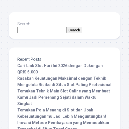
Search
Search
Recent Posts
Cari Link Slot Hari Ini 2026 dengan Dukungan
QRIS 5.000
Rasakan Keuntungan Maksimal dengan Teknik
Mengelola Risiko di Situs Slot Paling Profesional
Temukan Teknik Main Slot Online yang Membuat
Kamu Jadi Pemenang Sejati dalam Waktu
Singkat
Temukan Pola Menang di Slot dan Ubah
Keberuntunganmu Jadi Lebih Menguntungkan!
Inovasi Metode Pembayaran yang Memudahkan