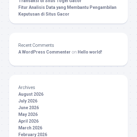
Transaksi di Situs Togel Gacor
Fitur Analisis Data yang Membantu Pengambilan
Keputusan di Situs Gacor
Recent Comments
A WordPress Commenter
on
Hello world!
Archives
August 2026
July 2026
June 2026
May 2026
April 2026
March 2026
February 2026