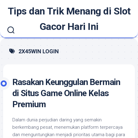
Skip
Tips dan Trik Menang di Slot
to
content
Gacor Hari Ini
2X45WIN LOGIN
Rasakan Keunggulan Bermain
di Situs Game Online Kelas
Premium
Dalam dunia perjudian daring yang semakin
berkembang pesat, menemukan platform terpercaya
dan menguntungkan menjadi prioritas utama bagi para